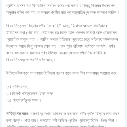
প্ৰাচীন অসমৰ নাম কি আছিল নিৰ্ধাৰণ কৰিব পৰা নাযায়। কিন্তু বিভিন্ন উৎসৰ পৰা
অনুমান কৰিব পৰা যায় যে অসমৰ প্ৰাচীন নাম প্ৰাগজ্যোতিষপুৰ আৰু কামৰূপ আছিল।
কিংবদন্তিমূলক কিছুমান পৌৰাণিক কাহিনী আছে, যিবোৰত অসমত ৰাজনৈতিক
ইতিহাসৰ কথা পোৱা যায়, সেইবোৰৰ মত ভিন্ন আৰু পৰস্পৰ বিৰোধী আৰু ঐতিহাসিক
প্রামাণিক সম্বল নহয়। প্রাচীন অসমৰ ইতিহাস প্রকৃততে চতুর্থ শতিকাত বৰ্মনসকলৰ
উত্থানৰ পৰাহে কিছু আভাস পোৱা যায়। তাৰ পূৰ্বৰ ইতিহাস বর্তমানো অস্পষ্ট। বর্মন
বংশৰ ৰজাসকলৰ ৰাজত্বৰ পূৰ্বৰ ইতিহাস ৰচনাৰ ক্ষেত্ৰত পৌৰাণিক কাহিনী বা
কিংবদন্তিসমূহহে প্রচলিত হৈ আছে।
ইতিহাসবিদসকলে সাধাৰণতে ইতিহাস ৰচনাৰ বাবে তলত দিয়া সমলসমূহ প্ৰয়োগ কৰে
(১) সাহিত্যগত,
(২) বিদেশী পৰিব্ৰাজকৰ টোকা আৰু
(৩) প্রত্নতাত্ত্বিক সমল।
সাহিত্যগত সমল
: শতপথ ব্রাহ্মণত আর্যসকলে কৰতোয়া নদীৰ পূবলৈ বিস্তাৰ লাভ কৰাৰ
কথা উল্লেখ পোৱা যায়। কৰতোয়া নদী আছিল প্রাচীন প্রাগজ্যোতিষৰ পশ্চিম সীমা ।