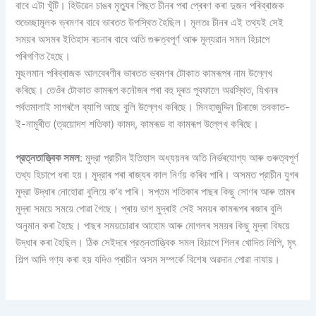
বাবে এটা খুঁটি। হিউৱেন চাঙৰ মৃত্যুৰ পিছত চীনৰ পৰা প্ৰেৰণ কৰা দুজন পৰিব্ৰাজক
শুভেচ্ছামূলক ভ্ৰমণৰ বাবে ভাৰতত উপস্থিত হৈছিল। মূলতঃ চীনৰ এই তথ্যই সেই
সময়ৰ অসমৰ ইতিহাস ৰচনাৰ বাবে অতি গুৰুত্বপূৰ্ণ আৰু মূল্যৱান সমল হিচাপে
পৰিগণিত হৈছে।
মুছলমান পৰিব্ৰাজক আলবেৰণীৰ ভাৰতত ভ্ৰমণৰ টোকাত কামৰূপৰ নাম উল্লেখ
কৰিছে। তেওঁৰ টোকাত কামৰূপ কনৌজৰ পৰা বহু দূৰত পূবফালে অৱস্থিত, যিখনৰ
পর্বতমালাই সাগৰলৈ ব্যাপি আছে বুলি উল্লেখ কৰিছে। মিনহাজুদ্দিন চিৰাজে তবকাত-
ই-নামূৰীত (ত্রয়োদশ শতিকা) কামদ, কামৰূড বা কামৰূপ উল্লেখ কৰিছে।
প্রত্নতাত্ত্বিক সমল
: মুদ্রা প্রাচীন ইতিহাস অধ্যয়নৰ অতি নিৰ্ভৰযোগ্য আৰু গুৰুত্বপূৰ্ণ
তথ্য হিচাপে ধৰা হয়। মুদ্রাৰ পৰা ৰাজ্যৰ কাল নিৰ্ণয় কৰিব পাৰি। অসমত প্রাচীন যুগৰ
মুদ্রা উদ্ধাৰ নোহোৱা বুলিয়ে ক’ব পাৰি। সপ্তম শতিকাৰ পাছৰ কিছু সোণৰ আৰু তামৰ
মুদ্ৰা সময়ে সময়ে পোৱা গৈছে। প্ৰায় ভাগ মুদ্ৰাই সেই সময়ৰ কামৰূপৰ ৰজাৰ বুলি
অনুমান কৰা হৈছে। পাছৰ সময়চোৱাৰ আহোম আৰু মোগলৰ সময়ৰ কিছু মুদ্ৰা বিষয়ে
উদ্ধাৰ কৰা হৈছিল। ঠিক সেইদৰে প্রত্নতাত্ত্বিক সমল হিচাপে শিলৰ খোদিত লিপি, মৃৎ
শিল্প আদি গণ্য কৰা হয় যদিও প্ৰাচীন অসম সম্পৰ্কে বিশেষ অৱদান পোৱা নাযায়।