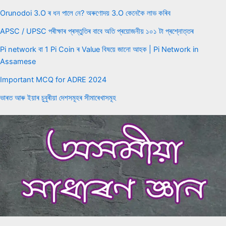
Orunodoi 3.O ৰ ধন পালে নে? অৰুণোদয় 3.O কেনেকৈ লাভ কৰিব
APSC / UPSC পৰীক্ষাৰ প্ৰস্তুতিৰ বাবে অতি প্ৰয়োজনীয় ১০১ টা প্ৰশ্নোত্তৰ
Pi network বা 1 Pi Coin ৰ Value বিষয়ে জানো আহক | Pi Network in
Assamese
Important MCQ for ADRE 2024
ভাৰত আৰু ইয়াৰ চুবুৰীয়া দেশসমূহৰ সীমাৰেখাসমূহ