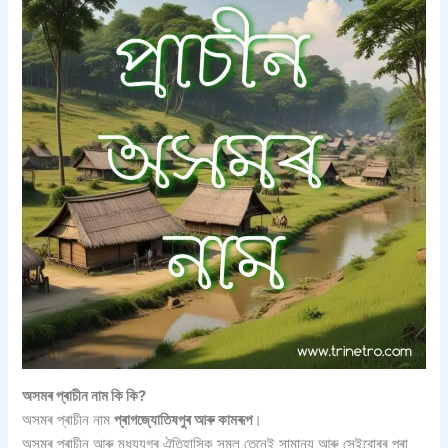
অসমৰ প্ৰাচীন নাম কি কি?
অসমৰ প্ৰাচীন নাম
প্ৰাগজ্যোতিষপুৰ আৰু কামৰূপ
।
অসমৰ প্ৰাচীন আৰু মধ্যযুগৰ ঐতিহাসিক সমল তেনেই সামান্য আৰু সেইবোৰৰ পৰা