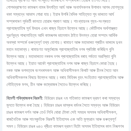
ঐৰিতীয় ব্রাহ্মণত আৰ্য সংস্কৃতি কামৰূপলৈ সম্প্ৰসাৰণ হোৱাৰ ইংগিত দিয়ে।
গোপথব্রাহ্মণত কামৰূপ নামৰ উৎপত্তি আৰ্য আৰু অনাৰ্যসকলৰ উপাদান আগৰ যোগসূত্র
থকা সম্বন্ধে আভাস পোৱা যায়। ইয়াৰ উপৰি বৈদিক সাহিত্যত পূব ভাৰতত আৰ্য
সম্প্ৰসাৰণ পূর্ববর্তী কালতে হোৱাৰ প্ৰমাণ আছে। শাংখ্যায়নৰ গৃহ্য-সংগ্ৰহত
প্রাগজ্যোতিষ সূর্য উদয়ৰ এখন ৰাজ্য হিচাপে উল্লেখ আছে। কৌটিলাৰ অৰ্থশাস্ত্ৰত
সুৱৰ্ণকুচ্য পাৰলোহিত্য আদি কামৰূপৰ ভালেমান ঠাইত উৎপন্ন হোৱা সম্পদে আর্থিক
অবস্থা সম্পর্কে গুৰুত্বপূর্ণ তথ্য যোগায়। ৰামায়ণ আৰু মহাভাৰত প্ৰাচীন ভাৰতৰ দুখন
মহান মহাকাব্য। ৰামায়ণত অমূৰ্তৰাজে প্রাগজ্যোতিষ নগৰ প্ৰতিষ্ঠা কৰিছিল বুলি
উল্লেখ আছে। মহাভাৰতত নৰকৰ নগৰ প্ৰাগজ্যোতিষ বৰাহ পৰ্বতত অৱস্থিত বুলি
উল্লেখ আছে। ইয়াত আকৌ প্রাগজ্যোতিষ নগৰ আৰু ৰাজ্য হিচাপে কোৱা হৈছে।
নৰক আৰু ভগদত্তৰ বংশধৰসকল আৰু অধিবাসীসকল কিৰাট আৰু চীনৰ সৈতে আন
অধিবাসীসকলৰ বিষয়ে উল্লেখ আছে। বৰাহ মিহিৰৰ বৃহৎ সংহিতাত প্রাগজ্যোতিষ আৰু
লৌহিত্যক মগধ, চীন আৰু কম্ভোজৰ সৈতেও উল্লেখ কৰিছে।
বিদেশী পৰিব্ৰাজকৰ বিৱৰণী
: হিউৱেন চাঙৰ ৭ম শতিকাত কামৰূপ ভ্রমণ কৰা সম্বন্ধে
মূলতে উল্লেখ কৰা হৈছে। হিউৱেন চাঙৰ ভাস্কৰ বৰ্মনৰ সৈতে সম্বন্ধ আৰু হিউৱেন
চাঙৰ কামৰূপ দর্শন আৰু তেওঁ লিখি থোৱা টোকা সেই সময়ৰ অসমৰ অধিবাসীসকল,
ৰাজনৈতিক আৰু সাংস্কৃতিক বিৱৰণী ইতিহাসৰ এক অতি মূল্যৱান আৰু গুৰুত্বপূর্ণ
সমল। হিউৱেন চাঙৰ ৬৪৩ খ্ৰীঃত কামৰূপ ভ্রমণ যিটো অসমৰ ইতিহাসৰ কাল নিৰূপণৰ