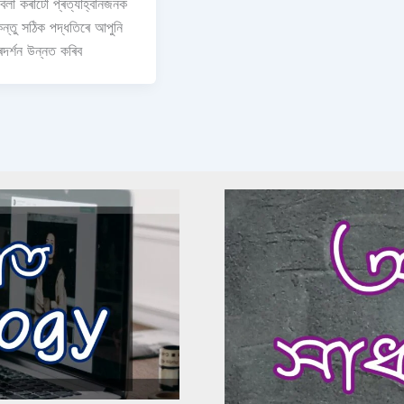
িলা কৰাটো প্ৰত্যাহ্বানজনক
িন্তু সঠিক পদ্ধতিৰে আপুনি
দৰ্শন উন্নত কৰিব