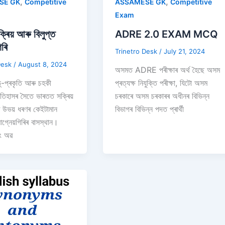
,
,
SE GK
Competitive
ASSAMESE GK
Competitive
Exam
্ৰিয় আৰু বিলুপ্ত
ADRE 2.0 EXAM MCQ
িৰি
Trinetro Desk
/
July 21, 2024
Desk
/
August 8, 2024
অসমত ADRE পৰীক্ষাৰ অৰ্থ হৈছে অসম
ভূ-প্ৰকৃতি আৰু চহকী
প্ৰত্যক্ষ নিযুক্তি পৰীক্ষা, যিটো অসম
 ইতিহাসৰ সৈতে ভাৰতত সক্ৰিয়
চৰকাৰে অসম চৰকাৰৰ অধীনৰ বিভিন্ন
ত উভয় ধৰণৰ কেইটামান
বিভাগৰ বিভিন্ন পদত প্ৰাৰ্থী
্নেয়গিৰিৰ বাসস্থান।
িং অৱ