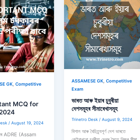
,
ASSAMESE GK
Competitive
,
SE GK
Competitive
Exam
ভাৰত আৰু ইয়াৰ চুবুৰীয়া
tant MCQ for
দেশসমূহৰ সীমাৰেখাসমূহ
2024
Trinetro Desk
/
August 9, 2024
Desk
/
August 19, 2024
বিশাল আৰু বৈচিত্ৰ্যপূৰ্ণ দেশ ভাৰতে
াৰৰ ADRE (Assam
কেইবাখনো চুবুৰীয়া দেশৰ সৈতে নিজৰ সীমা