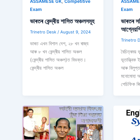
,
ASSAMESE GK
Competitive
ASSAME
Exam
Exam
ভাৰতৰ কেন্দ্ৰীয় শাসিত অঞ্চলসমূহ
ভাৰতৰ সক
আগ্নেয়গ
Trinetro Desk
/
August 9, 2024
Trinetro 
ভাৰত এখন বিশাল দেশ, ২৮ খন ৰাজ্য
আৰু ৮ খন কেন্দ্ৰীয় শাসিত অঞ্চল
বৈচিত্ৰময় 
(কেন্দ্ৰীয় শাসিত অঞ্চল)ত বিভক্ত।
ভূতাত্ত্বিক
কেন্দ্ৰীয় শাসিত অঞ্চল
আৰু বিলুপ্
মনোমোহা আগ
পেচিফিক ৰ