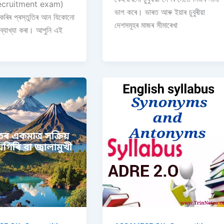
recruitment exam)
ভাগ কৰে। ভাৰত আৰু ইয়াৰ চুবুৰীয়া
চাকৰিৰ প্ৰস্তুতিৰ আন যিকোনো
দেশসমূহৰ মাজৰ সীমাৰেখা
্যাখ্যা কৰা। আপুনি এই