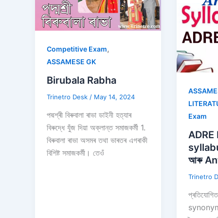
,
Competitive Exam
ASSAMESE GK
Birubala Rabha
ASSAME
Trinetro Desk
/
May 14, 2024
LITERAT
পদ্মশ্ৰী বিৰুবালা ৰাভা ডাইনী হত্যাৰ
Exam
বিৰুদ্ধে যুঁজ দিয়া অক্লান্ত সমাজকৰ্মী 1.
ADRE 
বিৰুবালা ৰাভা অসমৰ তথা ভাৰতৰ এগৰাকী
sylla
বিশিষ্ট সমাজকৰ্মী। তেওঁ
আৰু A
Trinetro 
প্ৰতিযোগিতা
synonym