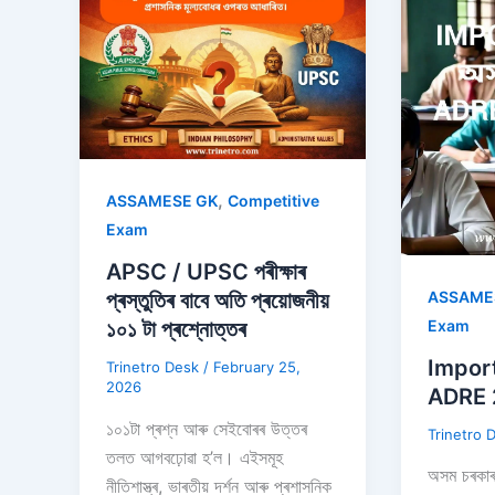
,
ASSAMESE GK
Competitive
Exam
APSC / UPSC পৰীক্ষাৰ
ASSAME
প্ৰস্তুতিৰ বাবে অতি প্ৰয়োজনীয়
Exam
১০১ টা প্ৰশ্নোত্তৰ
Impor
Trinetro Desk
/
February 25,
2026
ADRE 
১০১টা প্ৰশ্ন আৰু সেইবোৰৰ উত্তৰ
Trinetro 
তলত আগবঢ়োৱা হ’ল। এইসমূহ
অসম চৰক
নীতিশাস্ত্ৰ, ভাৰতীয় দৰ্শন আৰু প্ৰশাসনিক