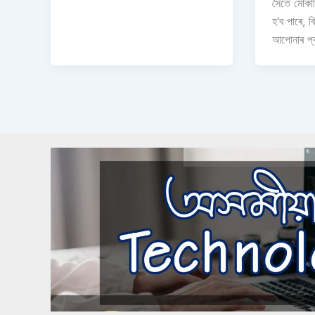
সৈতে মোকাব
হ’ব পাৰে, ক
আপোনাৰ প্ৰ