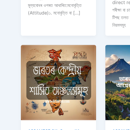
direct 
মূল্যবোধৰ ওপৰত আধাৰিত:মনোবৃত্তি
পৰীক্ষা বা 
(Attitude)১. মনোবৃত্তি বা […]
টিপছ তলত ব
নিয়মসমূহ