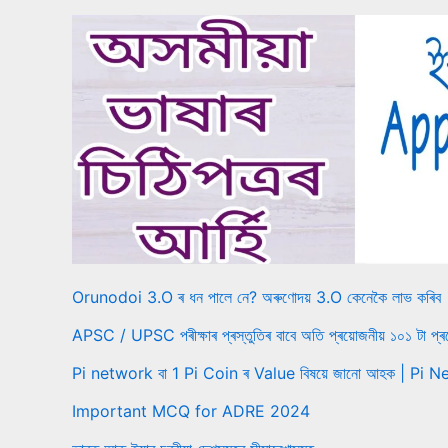
Orunodoi 3.O ৰ ধন পালে নে? অৰুণোদয় 3.O কেনেকৈ লাভ কৰিব
APSC / UPSC পৰীক্ষাৰ প্ৰস্তুতিৰ বাবে অতি প্ৰয়োজনীয় ১০১ টা প্ৰ
Pi network বা 1 Pi Coin ৰ Value বিষয়ে জানো আহক | P
Important MCQ for ADRE 2024