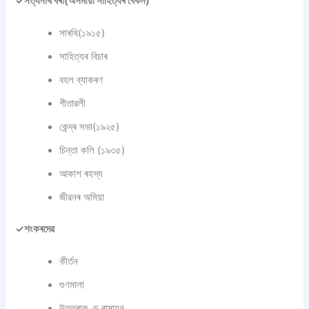
✓সত্যনাথ বৰা(অসমীয়া সাহিত্যৰ বেকন)
সাৰথি(১৯১৫)
সাহিত্যৰ বিচাৰ
বহল ব্যাকৰণ
গীতাৱলী
কেন্দ্ৰ সভা(১৯২৫)
চিন্তা কলি (১৯৩৫)
আকাশ ৰহস্য
জীৱনৰ অমিয়া
✓শংকৰদেৱ
কীৰ্তন
গুণমালা
উত্তৰাকণ্ড ৰামায়ন