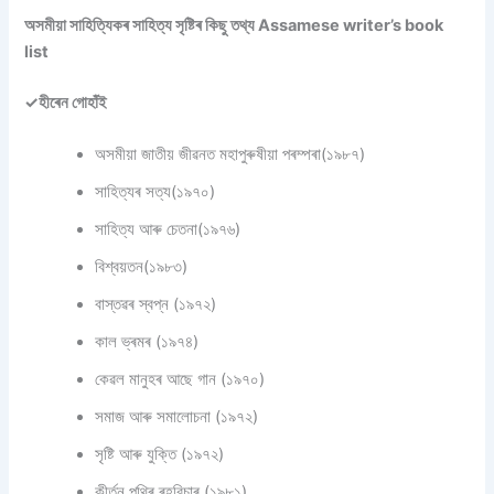
অসমীয়া সাহিত্যিকৰ সাহিত্য সৃষ্টিৰ কিছু তথ্য Assamese writer’s book
list
✓হীৰেন গোহাঁই
অসমীয়া জাতীয় জীৱনত মহাপুৰুষীয়া পৰম্পৰা(১৯৮৭)
সাহিত্যৰ সত্য(১৯৭০)
সাহিত্য আৰু চেতনা(১৯৭৬)
বিশ্বয়তন(১৯৮৩)
বাস্তৱৰ স্বপ্ন (১৯৭২)
কাল ভ্ৰমৰ (১৯৭৪)
কেৱল মানুহৰ আছে গান (১৯৭০)
সমাজ আৰু সমালোচনা (১৯৭২)
সৃষ্টি আৰু যুক্তি (১৯৭২)
কীৰ্তন পুথিৰ ৰহবিচাৰ (১৯৮১)