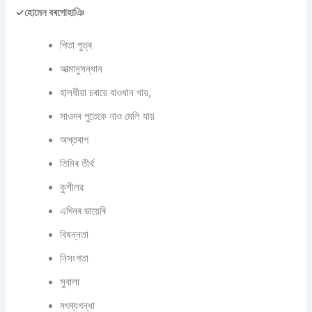
✓হোমেন বৰগোহাঞি
পিতা পুত্ৰ
আত্মানুসন্ধান
হালধীয়া চৰায়ে বাওধান খায়,
সাওদৰ পুতেকে নাও মেলি যায়
অস্তৰাগ
তিমিৰ তীৰ্থ
কুশীলৱ
এদিনৰ ডায়েৰি
বিষন্নতা
নিসংগতা
সুবালা
মৎস্যগন্ধা