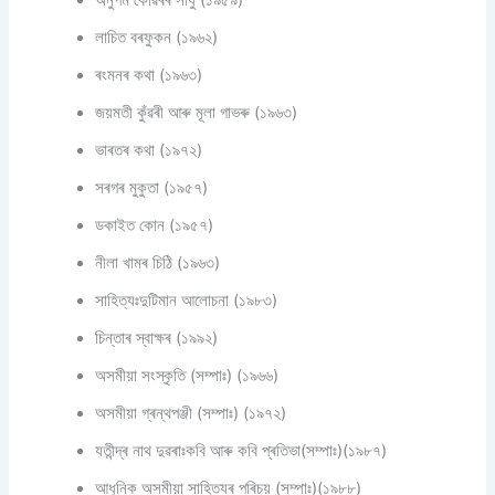
অনুপম কোঁৱৰৰ সাধু (১৯৫৯)
লাচিত বৰফুকন (১৯৬২)
ৰংমনৰ কথা (১৯৬৩)
জয়মতী কুঁৱৰী আৰু মূলা গাভৰু (১৯৬৩)
ভাৰতৰ কথা (১৯৭২)
সৰগৰ মুকুতা (১৯৫৭)
ডকাইত কোন (১৯৫৭)
নীলা খামৰ চিঠি (১৯৬৩)
সাহিত্যঃদুটিমান আলোচনা (১৯৮৩)
চিন্তাৰ স্বাক্ষৰ (১৯৯২)
অসমীয়া সংস্কৃতি (সম্পাঃ) (১৯৬৬)
অসমীয়া গ্ৰন্থপঞ্জী (সম্পাঃ) (১৯৭২)
যতীন্দ্ৰ নাথ দুৱৰাঃকবি আৰু কবি প্ৰতিভা(সম্পাঃ)(১৯৮৭)
আধুনিক অসমীয়া সাহিত্যৰ পৰিচয় (সম্পাঃ)(১৯৮৮)