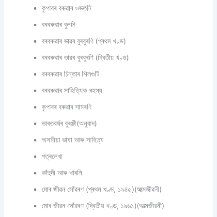
কৃপাবৰ বৰুৱাৰ ওভতনি
বৰবৰুৱাৰ বুলনি
বৰবৰুৱাৰ ভাৱৰ বুৰবুৰণি (প্ৰথম খণ্ড)
বৰবৰুৱাৰ ভাৱৰ বুৰবুৰণি (দ্বিতীয় খণ্ড)
বৰবৰুৱাৰ চিন্তাৰ শিলগুটি
বৰবৰুৱাৰ সাহিত্যিক ৰহস্য
কৃপাবৰ বৰুৱাৰ সামৰণি
ভাৰতবৰ্ষৰ বুৰঞ্জী(অনুবাদ)
অসমীয়া ভাষা আৰু সাহিত্য
পত্ৰলেখা
কাঁহুদী আৰু খাৰলি
মোৰ জীৱন সোঁৱৰণ (প্ৰথম খণ্ড, ১৯৪৫)(আত্মজীৱনী)
মোৰ জীৱন সোঁৱৰণ (দ্বিতীয় খণ্ড, ১৯৬১)(আত্মজীৱনী)