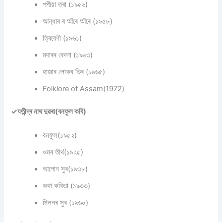
পপীয়া তৰা (১৯৫৬)
আন্ধাৰ ৰ আঁৰে আঁৰে (১৯৫৮)
ত্ৰিবেণী (১৯৬১)
মদাৰৰ বেদনা (১৯৬৩)
হাজাৰ লোকৰ ভিৰ (১৯৬৫)
Folklore of Assam(1972)
✓যতীন্দ্ৰ নাথ দুৱৰা(বনফুল কবি)
বনফুল(১৯৫২)
ওমৰ তীৰ্থ(১৯২৫)
আপোন সুৰ(১৯৩৮)
কথা কবিতা (১৯৩৩)
মিলনৰ সুৰ (১৯৬০)