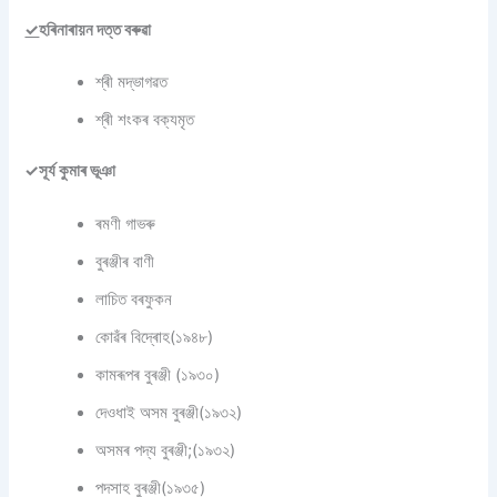
✓
হৰিনাৰায়ন দত্ত বৰুৱা
শ্ৰী মদ্ভাগৱত
শ্ৰী শংকৰ বক্যমৃত
✓সূৰ্য কুমাৰ ভূঞা
ৰমণী গাভৰু
বুৰঞ্জীৰ বাণী
লাচিত বৰফুকন
কোৱঁৰ বিদ্ৰোহ(১৯৪৮)
কামৰূপৰ বুৰঞ্জী (১৯৩০)
দেওধাই অসম বুৰঞ্জী(১৯৩২)
অসমৰ পদ্য বুৰঞ্জী;(১৯৩২)
পদসাহ বুৰঞ্জী(১৯৩৫)