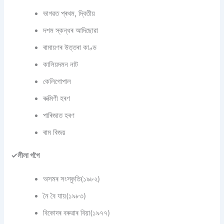
ভাগৱত প্ৰথম, দ্বিতীয়
দশম স্কন্ধৰ আদিছোৱা
ৰামায়ণৰ উত্তৰা কাণ্ড
কালিয়দমন নাট
কেলিগোপাল
ৰুক্মিণী হৰণ
পাৰিজাত হৰণ
ৰাম বিজয়
✓লীলা গগৈ
অসমৰ সংস্কৃতি(১৯৮২)
নৈ বৈ যায়(১৯৮৩)
বিকোদৰ বৰুৱাৰ বিয়া(১৯৭৭)