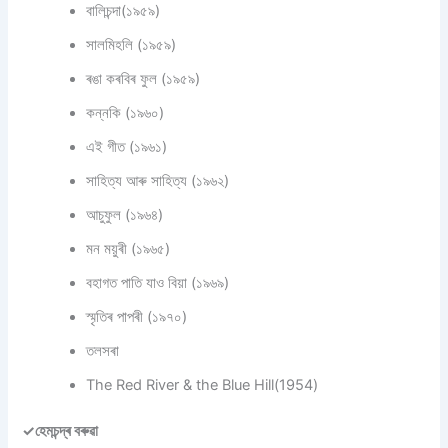
বালিচন্দা(১৯৫৯)
সালমিহলি (১৯৫৯)
ৰঙা কৰবিৰ ফুল (১৯৫৯)
কন্নকি (১৯৬০)
এই গীত (১৯৬১)
সাহিত্য আৰু সাহিত্য (১৯৬২)
আচুফুল (১৯৬৪)
মন ময়ুৰী (১৯৬৫)
বহাগত পাতি যাও বিয়া (১৯৬৯)
স্মৃতিৰ পাপৰী (১৯৭০)
তলসৰা
The Red River & the Blue Hill(1954)
✓হেমচন্দ্ৰ বৰুৱা