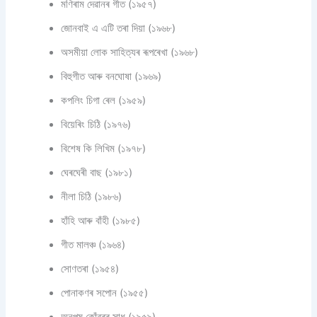
মণিৰাম দেৱানৰ গীত (১৯৫৭)
জোনবাই এ এটি তৰা দিয়া (১৯৬৮)
অসমীয়া লোক সাহিত্যৰ ৰূপৰেখা (১৯৬৮)
বিহুগীত আৰু বনঘোষা (১৯৬৯)
কপলিং চিগা ৰেল (১৯৫৯)
বিয়েৰিং চিঠি (১৯৭৬)
বিশেষ কি লিখিম (১৯৭৮)
ঘেৰঘেৰী বাছ (১৯৮১)
নীলা চিঠি (১৯৮৬)
হাঁহি আৰু বাঁহী (১৯৮৫)
গীত মালঞ্চ (১৯৬৪)
সোণতৰা (১৯৫৪)
পোনাকণৰ সপোন (১৯৫৫)