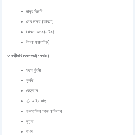
মানুহ বিচাৰি
মোৰ লক্ষ্য (কবিতা)
নিমিলা অংক(নাটক)
উমলা ঘৰ(নাটক)
✓লক্ষ্মীনাথ বেজবৰুৱা(ৰসৰাজ)
পদুম কুঁৱৰী
সুৰভি
কেহুকলি
বুঢ়ী আইৰ সাধু
ককাদেউতা আৰু নাতিল’ৰা
জুনুকা
বাখৰ