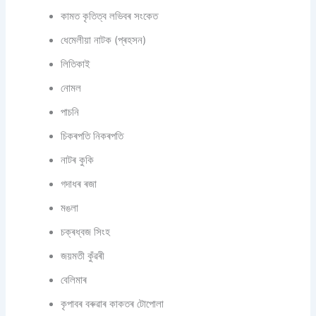
কামত কৃতিত্ব লভিবৰ সংকেত
ধেমেলীয়া নাটক (প্ৰহসন)
লিতিকাই
নোমল
পাচনি
চিকৰপতি নিকৰপতি
নাটৰ কুকি
গদাধৰ ৰজা
মঙলা
চক্ৰধ্বজ সিংহ
জয়মতী কুঁৱৰী
বেলিমাৰ
কৃপাবৰ বৰুৱাৰ কাকতৰ টোপোলা