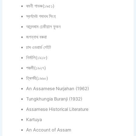
ৰমনী গাভৰু(১৯৫১)
স্বৰ্গদেউ গদাধৰ সিংহ
আনন্দৰাম ঢেকীয়াল ফুকন
জগন্নাথ বৰুৱা
চাৰ এডৱাৰ্ড গেইট
নিৰ্মালি(১৯১৮)
পঞ্চমী(১৯২৭)
ত্ৰিপদী(১৯৬০)
An Assamese Nurjahan (1962)
Tungkhungia Buranji (1932)
Assamese Historical Literature
Kartuya
An Account of Assam