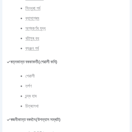
সিন্ধুৰা পৰ্ব
ব্যাসাশ্ৰম
অশ্বকৰ্ণৰ যুদ্ধ
খটাসুৰ বধ
ব্যঞ্জন পৰ্ব
✓ৰত্নকান্ত বৰকাকতী(শেৱালী কবি)
শেৱালী
তৰ্পণ
চন্দ্ৰ হাৰ
চিত্ৰলেখা
✓ৰজনীকান্ত বৰদলৈ(উপন্যাস সম্ৰাট)