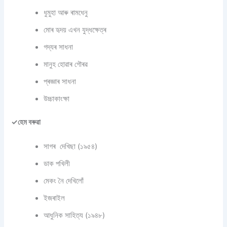
ধুমুহা আৰু ৰামধেনু
মোৰ হৃদয় এখন যুদ্ধক্ষেত্ৰ
গদ্যৰ সাধনা
মানুহ হোৱাৰ গৌৰৱ
প্ৰজ্ঞাৰ সাধনা
উচ্চাকাংক্ষা
✓হেম বৰুৱা
সাগৰ দেখিছা (১৯৫৪)
ডাক পখিলী
মেকং নৈ দেখিলোঁ
ইজৰাইল
আধুনিক সাহিত্য (১৯৪৮)