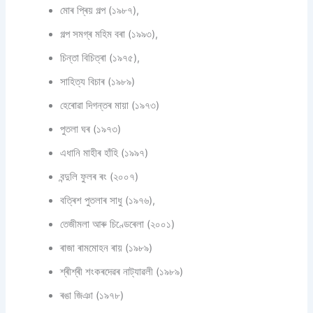
মোৰ প্ৰিয় গল্প (১৯৮৭),
গল্প সমগ্ৰ মহিম বৰা (১৯৯৩),
চিন্তা বিচিত্ৰা (১৯৭৫),
সাহিত্য বিচাৰ (১৯৮৯)
হেৰোৱা দিগন্তৰ মায়া (১৯৭৩)
পুতলা ঘৰ (১৯৭৩)
এধানি মাহীৰ হাঁহি (১৯৯৭)
বন্দুলি ফুলৰ ৰং (২০০৭)
বত্ৰিশ পুতলাৰ সাধু (১৯৭৬),
তেজীমলা আৰু চিণ্ডেৰেলা (২০০১)
ৰাজা ৰামমোহন ৰায় (১৯৮৯)
শ্ৰীশ্ৰী শংকৰদেৱৰ নাট্যাৱলী (১৯৮৯)
ৰঙা জিঞা (১৯৭৮)