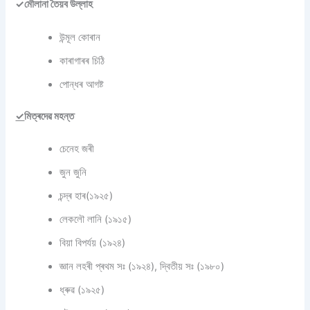
✓মৌলানা তৈয়ব উল্লাহ
উন্মূল কোৰান
কাৰাগাৰৰ চিঠি
পোন্ধৰ আগষ্ট
✓
মিত্ৰদেৱ মহন্ত
চেনেহ জৰী
জুন জুনি
চন্দ্ৰ হাৰ(১৯২৫)
লেকলৌ লানি (১৯১৫)
বিয়া বিপৰ্যয় (১৯২৪)
জ্ঞান লহৰী প্ৰথম সঃ (১৯২৪), দ্বিতীয় সঃ (১৯৮০)
ধ্ৰুৱ (১৯২৫)