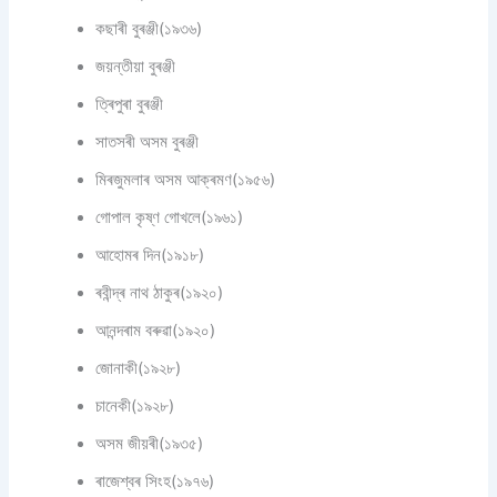
কছাৰী বুৰঞ্জী(১৯৩৬)
জয়ন্তীয়া বুৰঞ্জী
ত্ৰিপুৰা বুৰঞ্জী
সাতসৰী অসম বুৰঞ্জী
মিৰজুমলাৰ অসম আক্ৰমণ(১৯৫৬)
গোপাল কৃষ্ণ গোখলে(১৯৬১)
আহোমৰ দিন(১৯১৮)
ৰবীন্দ্ৰ নাথ ঠাকুৰ(১৯২০)
আনন্দৰাম বৰুৱা(১৯২০)
জোনাকী(১৯২৮)
চানেকী(১৯২৮)
অসম জীয়ৰী(১৯৩৫)
ৰাজেশ্বৰ সিংহ(১৯৭৬)