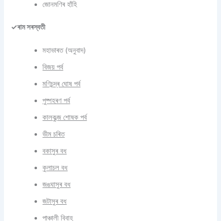
জোনমণিৰ হাঁহি
✓ৰাম সৰস্বতী
মহাভাৰত (অনুবাদ)
বিজয় পৰ্ব
মণিচন্দ্ৰ ঘোষ পৰ্ব
পুষ্পহৰণ পৰ্ব
কালকুব্জ শোষক পৰ্ব
ভীম চৰিত
বকাসুৰ বধ
কুলাচল বধ
জঙঘাসুৰ বধ
জটাসুৰ বধ
পাঞ্চালী বিবাহ