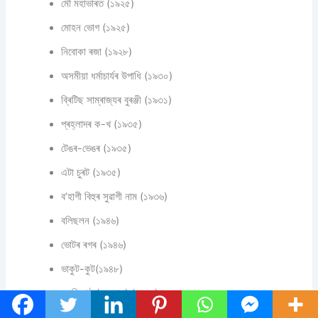
মৌ মহাভাৰত (১৯২৫)
মোহন ভোগ (১৯২৫)
নিবোকা ৰজা (১৯২৮)
অসমীয়া ধৰ্মাচাৰ্যৰ উপাধি (১৯৩০)
ব্ৰিটিছ সাম্ৰাজ্যৰ বুৰঞ্জী (১৯৩১)
প্ৰহ্লাদৰ ক-খ (১৯৩৫)
টেঙৰ-ভেঙৰ (১৯৩৫)
এটা চুৰট (১৯৩৫)
ব’হাগী বিহুৰ সুৱাগী নাম (১৯৩৬)
বলিছলন (১৯৪৬)
ভোটৰ ৰগৰ (১৯৪৬)
ভাকুট-কুট(১৯৪৮)
ল-নি পাঠ (২য় ভাগ) (১৯৪৯)
ল-নি পাঠ (১ম ভাগ) (১৯৫০)