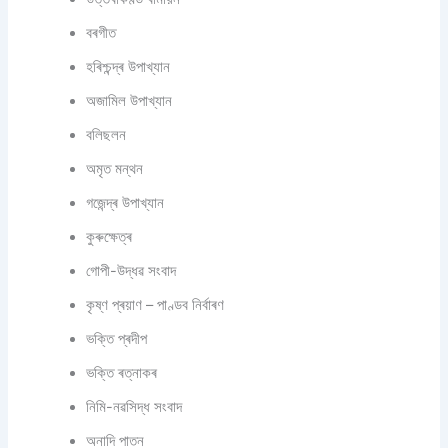
বৰগীত
হৰিশ্চন্দ্ৰ উপাখ্যান
অজামিল উপাখ্যান
বলিছলন
অমৃত মন্থন
গজেন্দ্ৰ উপাখ্যান
কুৰুক্ষেত্ৰ
গোপী-উদ্ধৱ সংবাদ
কৃষ্ণ প্ৰয়াণ – পাণ্ডব নিৰ্বাৰণ
ভক্তি প্ৰদীপ
ভক্তি ৰত্নাকৰ
নিমি-নৱসিদ্ধ সংবাদ
অনাদি পাতন