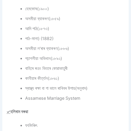
হেমকোষ(১৯০০)
অসমীয়া ব্যাকৰণ(১৮৫৯)
আদি পাঠ(১৮৭৩)
পাঠ-মালা) (1882)
অসমীয়া ল’ৰাৰ ব্যাকৰণ(১৮৮৬)
পঢ়াশলীয়া অভিধান(১৮৯২)
বাহিৰে ৰংচং ভিতৰে কোৱাভাতুৰী
কানীয়াৰ কীৰ্ত্তন(১৮৬১)
স্বাস্থ্য ৰক্ষা বা গা ভালে ৰাখিবৰ উপায়(অনুবাদ)
Assamese Marriage System
✓
হলিৰাম বৰুৱা
যৎকিঞ্চিৎ