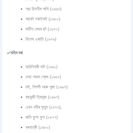
গঙা চিলনীৰ পাখি (১৯৬৩)
আকৌ শৰাইঘাট (১৯৮০)
মাটিত মেঘৰ ছাঁ (১৯৭০)
বিশেষ এৰাতি (১৯৭৯)
✓মহিম বৰা
কাঠনিবাৰী ঘাট (১৯৬১)
দেহা গৰকা প্ৰেম (১৯৬৭)
ম‍ই, পিপলী আৰু পূজা (১৯৬৭)
বহুভুজী ত্ৰিভুজ (১৯৬৭)
এখন নদীৰ মৃত্যু (১৯৭২),
ৰাতি ফুলা ফুল (১৯৭৭)
বৰযাত্ৰী (১৯৮০)