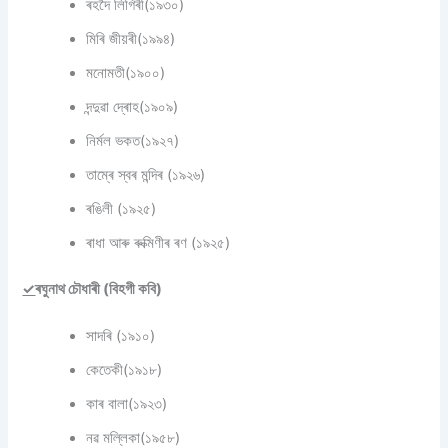
ৰহদৈ লিগিৰী(১৯৩০)
মিৰি জীয়ৰী(১৯৯৪)
মনোমতী(১৯০০)
দন্দুৱা দ্ৰোহ(১৯০৯)
নিৰ্মল ভকত(১৯২৭)
তাম্ৰে স্বৰ মন্দিৰ (১৯২৬)
ৰঙিলী (১৯২৫)
ৰাধা আৰু ৰুক্মিণীৰ ৰণ (১৯২৫)
✓
ৰঘুনাথ চৌধাৰী (বিহগী কবি)
সাদৰি (১৯১০)
কেতেকী(১৯১৮)
কাৰ বালা(১৯২৩)
নৱ মল্লিকা(১৯৫৮)