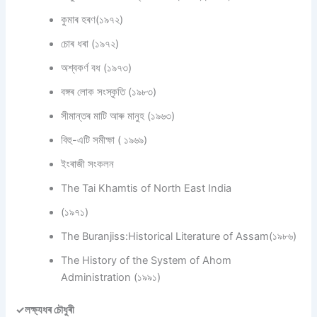
কুমাৰ হৰণ(১৯৭২)
চোৰ ধৰা (১৯৭২)
অশ্বকৰ্ণ বধ (১৯৭৩)
বঙ্গৰ লোক সংস্কৃতি (১৯৮৩)
সীমান্তৰ মাটি আৰু মানুহ (১৯৬৩)
বিহু-এটি সমীক্ষা ( ১৯৬৯)
ইংৰাজী সংকলন
The Tai Khamtis of North East India
(১৯৭১)
The Buranjiss:Historical Literature of Assam(১৯৮৬)
The History of the System of Ahom
Administration (১৯৯১)
✓লক্ষ্যধৰ চৌধুৰী