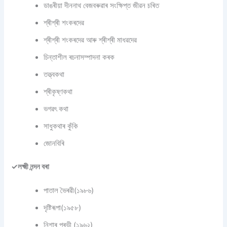
ডাঙৰীয়া দীননাথ বেজবৰুৱাৰ সংক্ষিপ্ত জীৱন চৰিত
শ্ৰীশ্ৰী শংকৰদেৱ
শ্ৰীশ্ৰী শংকৰদেৱ আৰু শ্ৰীশ্ৰী মাধৱদেৱ
চিন্তাশীল ৰচনাসম্পাদনা কৰক
তত্ত্বকথা
শ্ৰীকৃষ্ণকথা
ভগৱৎ কথা
সাধুকথাৰ কুঁকি
জোনবিৰি
✓লক্ষ্মী নন্দন বৰা
পাতাল ভৈৰৱী(১৯৮৬)
দৃষ্টিৰূপা(১৯৫৮)
নিশাৰ পূৰভী (১৯৬২)