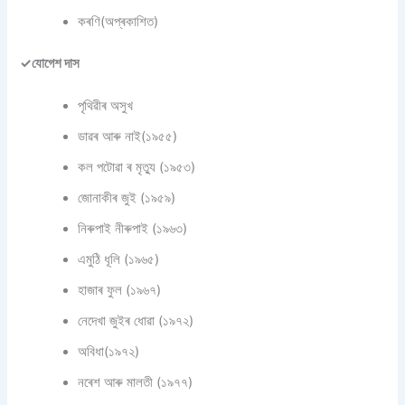
কৰণি(অপ্ৰকাশিত)
✓যোগেশ দাস
পৃথিৱীৰ অসুখ
ডাৱৰ আৰু নাই(১৯৫৫)
কল পটোৱা ৰ মৃত্যু (১৯৫৩)
জোনাকীৰ জুই (১৯৫৯)
নিৰুপাই নীৰুপাই (১৯৬৩)
এমুঠি ধূলি (১৯৬৫)
হাজাৰ ফুল (১৯৬৭)
নেদেখা জুইৰ ধোৱা (১৯৭২)
অবিধা(১৯৭২)
নৰেশ আৰু মালতী (১৯৭৭)