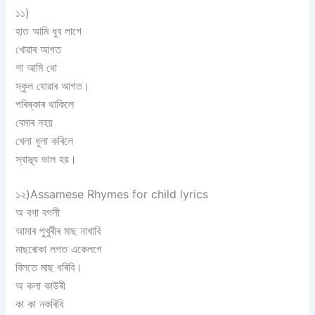
১১)
হাত আমি ধুব লাগে
খোৱাৰ আগত
গা আমি ধো
স্কুল যোৱাৰ আগত।
পৰিষ্কাৰ থাকিলে
বেমাৰ নহয়
খেলা ধূলা কৰিলে
স্বাস্থ্য ভাল হয়।
১২)Assamese Rhymes for child lyrics
অ বগা বগলী
আমাৰ পুখুৰীৰ মাছ নাখাবি
মাছৰোকা লগত একেলগে
বিলতে মাছ ধৰিবি।
অ কলা কাউৰী
কা কা নকৰিবি