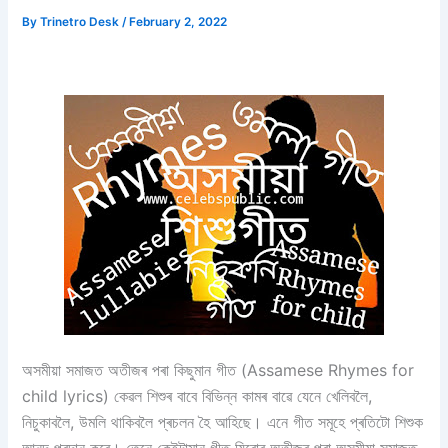
By
Trinetro Desk
/
February 2, 2022
অসমীয়া সমাজত অতীজৰ পৰা কিছুমান গীত (Assamese Rhymes for
child lyrics) কেৱল শিশুৰ বাবে বিভিন্ন কামৰ বাৱে যেনে খেলিবলৈ,
নিচুকাবলৈ, উমলি থাকিবলৈ প্ৰচলন হৈ আহিছে। এনে গীত সমূহে প্ৰতিটো শিশুক