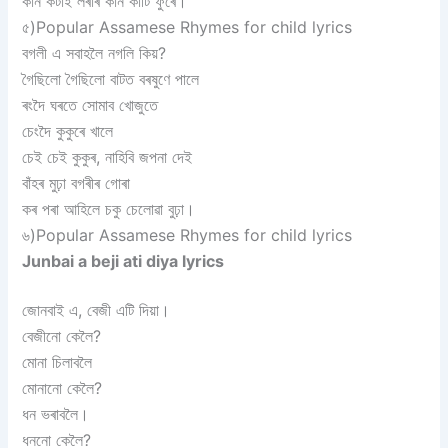
কান কটাই লৰাৰ কান কাটি ফুৰে।
৫)Popular Assamese Rhymes for child lyrics
বগলী এ সবাহলৈ নগলি কিয়?
গৈছিলো গৈছিলো বাটত বৰষুণে পালে
ৰংদৈ ঘৰতে সোমাব খোজুতে
চেংদৈ কুকুৰে খালে
চেই চেই কুকুৰ, নাহিবি জপনা দেই
বাঁহৰ মুঢ়া বগৰীৰ গোৰা
কৰ পৰা আহিলে চকু চেলোৱা বুঢ়া।
৬)Popular Assamese Rhymes for child lyrics
Junbai a beji ati diya lyrics
জোনবাই এ, বেজী এটি দিয়া।
বেজীনো কেলৈ?
মোনা চিলাবলৈ
মোনানো কেলৈ?
ধন ভৰাবলৈ।
ধননো কেলৈ?