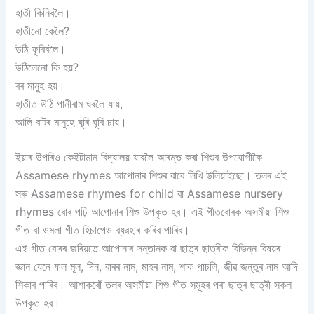
হাতী কিনিবলৈ।
হাতীনো কেলৈ?
উঠি ফুৰিবলৈ।
উঠিলেনো কি হয়?
বৰ মানুহ হয়।
হাতীত উঠি পানীৰাম ঘৰলৈ যায়,
আলি বাটৰ মানুহে ঘূৰি ঘূৰি চায়।
ইয়াৰ উপৰিও কেইটামান বিদ্যালয় যাবলৈ আৰম্ভ কৰা শিশুৰ উপযোগীকৈ
Assamese rhymes আপোনাৰ শিশুৰ বাবে লিখি উলিয়াইছো। তলৰ এই
সৰু Assamese rhymes for child বা Assamese nursery
rhymes বোৰ পঢ়ি আপোনাৰ শিশু উপকৃত হব। এই গীতবোৰক অসমীয়া শিশু
গীত বা ওমলা গীত হিচাপেও ব্যৱহাৰ কৰিব পাৰিব।
এই গীত বোৰৰ জৰিয়তে আপোনাৰ সন্তানক বা ছাত্ৰ ছাত্ৰীক বিভিন্ন বিষয়ৰ
জ্ঞান যেনে ফল মূল, দিন, বাৰৰ নাম, মাহৰ নাম, শাক পাচলি, জীৱ জন্তুৰ নাম আদি
শিকাব পাৰিব। আশাকৰোঁ তলৰ অসমীয়া শিশু গীত সমূহৰ পৰা ছাত্ৰ ছাত্ৰী সকল
উপকৃত হব।