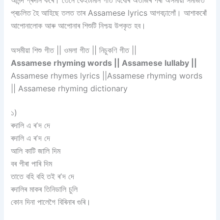
আনন্দ প্ৰদান কৰে। তেনে কেইটামান গীত যিবোৰ অতীজৰ পৰা অসমীয়া সমাজত
প্ৰচলিত হৈ আহিছে তলত তাৰ Assamese lyrics আগবঢ়ালোঁ। আশাকৰোঁ
আপোনালোক আৰু আপোনাৰ শিশুটি নিশ্চয় উপকৃত হব।
অসমীয়া শিশু গীত || ওমলা গীত || নিচুকণি গীত ||
Assamese rhyming words ||
Assamese lullaby ||
Assamese rhymes lyrics ||
Assamese rhyming words
|| Assamese rhyming dictionary
১)
ৰদালি এ ৰʼদ দে
ৰদালি এ ৰʼদ দে
আলি কাটি জালি দিম
বৰ পীৰা পাৰি দিম
তাতে বহি বহি তই ৰʼদ দে
ৰদালিৰ মাকৰ তিনিডালি চুলি
কোন দিনা পালেগৈ বিৰিনাৰ গুৰি।