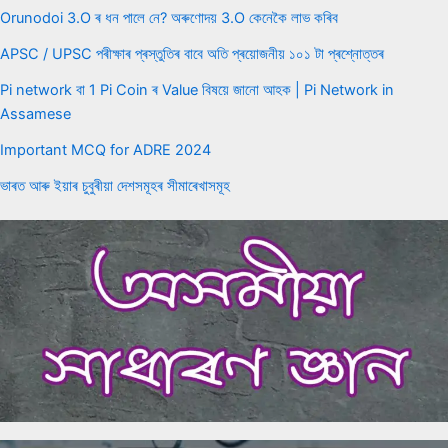
Orunodoi 3.O ৰ ধন পালে নে? অৰুণোদয় 3.O কেনেকৈ লাভ কৰিব
APSC / UPSC পৰীক্ষাৰ প্ৰস্তুতিৰ বাবে অতি প্ৰয়োজনীয় ১০১ টা প্ৰশ্নোত্তৰ
Pi network বা 1 Pi Coin ৰ Value বিষয়ে জানো আহক | Pi Network in
Assamese
Important MCQ for ADRE 2024
ভাৰত আৰু ইয়াৰ চুবুৰীয়া দেশসমূহৰ সীমাৰেখাসমূহ