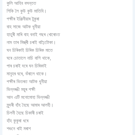
কুলি আহিব বসন্তত
শিকি লৈ কুউ কুউ মাতিবি।
পক্ষীৰ ইঞ্জিনীয়াৰ টুকুৰা
বাহ সাজে আটক ধুনীয়া
হাতুৰী মাৰি বাহ বনাই গছৰ খোৰোংত
নাম তাৰ মিস্ত্ৰী চৰাই বাঢ়ৈটোকা।
ঘন চিৰিকাই চিৰিক চিৰিক মাতে
ঘৰে চোতালে নাচি বাগি থাকে,
পাৰ চৰাই দৰে ঘন চিৰিকাই
মানুহৰ ঘৰে, ভঁৰালে থাকে।
পক্ষীৰ ভিতৰত আটক ধুনীয়া
ভিন্নৰঙী ময়ুৰ পক্ষী
আন এটি মনোমোহা ভিন্নৰঙী
সুন্দৰী হাঁহ হৈছে আমাৰ আলহী।
চিলনী হৈছে চিকাৰী চৰাই
হাঁহ কুকুৰা ধৰে
শগুনে খাই মৰাশ