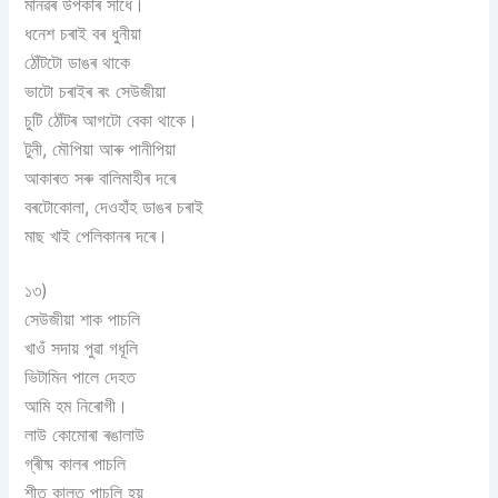
মানৱৰ উপকাৰ সাধে।
ধনেশ চৰাই বৰ ধুনীয়া
ঠোঁটটো ডাঙৰ থাকে
ভাটো চৰাইৰ ৰং সেউজীয়া
চুটি ঠোঁটৰ আগটো বেকা থাকে।
টুনী, মৌপিয়া আৰু পানীপিয়া
আকাৰত সৰু বালিমাহীৰ দৰে
বৰটোকোলা, দেওহাঁহ ডাঙৰ চৰাই
মাছ খাই পেলিকানৰ দৰে।
১৩)
সেউজীয়া শাক পাচলি
খাওঁ সদায় পুৱা গধূলি
ভিটামিন পালে দেহত
আমি হম নিৰোগী।
লাউ কোমোৰা ৰঙালাউ
গ্ৰীষ্ম কালৰ পাচলি
শীত কালত পাচলি হয়