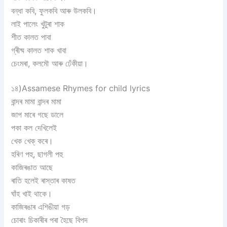
বন্ধা কবি, ফুলকবি আৰু উলকবি।
লাই পালেং খুটুৰা শাক
শীত কালত পাবা
গ্ৰীষ্ম কালত শাক খাবা
চেংমৰা, কলমৌ আৰু ঢেঁকীয়া।
১৪)Assamese Rhymes for child lyrics
বান্দৰ মামা বান্দৰ মামা
জাপ মাৰে গছে ডালে
পকা কল দেখিলেই
খেক খেক্ কৰে।
হৰিণ পহু, ছাগলী পহু
কাজিৰঙাত আছে
ৰাতি হলেই ৰাস্তাৰ কাষত
ঘাঁহ খাই থাকে।
কাজিৰঙাৰ এশিঙীয়া গড়
চোৰাং চিকাৰীৰ পৰা হৈছে বিপদ