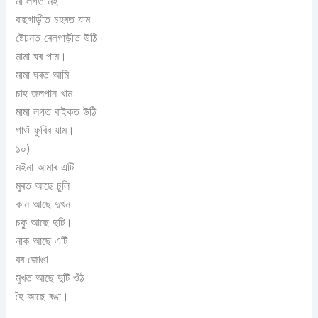
মা লগত মই
বাছগাড়ীত চহৰত যাম
ষ্টেচনত ৰেলগাড়ীত উঠি
মামা ঘৰ পাম।
মামা ঘৰত আমি
চাহ জলপান খাম
মামা লগত বাইকত উঠি
গাওঁ ফুৰিব যাম।
১০)
মইনা আমাৰ এটি
মুৰত আছে চুলি
কান আছে দুখন
চকু আছে দুটি।
নাক আছে এটি
বৰ জোঙা
মুখত আছে দুটি ওঁঠ
হৈ আছে ৰঙা।