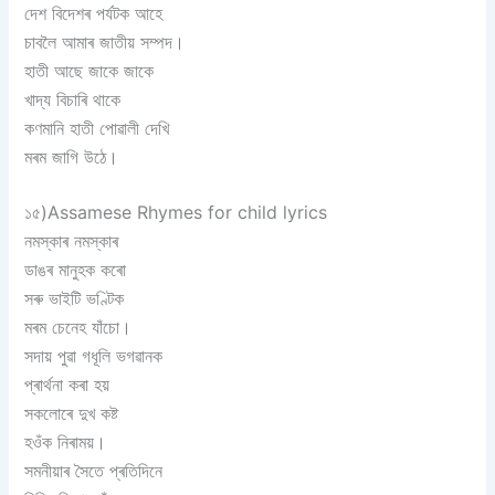
দেশ বিদেশৰ পৰ্যটক আহে
চাবলৈ আমাৰ জাতীয় সম্পদ।
হাতী আছে জাকে জাকে
খাদ্য বিচাৰি থাকে
কণমানি হাতী পোৱালী দেখি
মৰম জাগি উঠে।
১৫)Assamese Rhymes for child lyrics
নমস্কাৰ নমস্কাৰ
ডাঙৰ মানুহক কৰো
সৰু ভাইটি ভণ্টিক
মৰম চেনেহ যাঁচো।
সদায় পুৱা গধূলি ভগৱানক
প্ৰাৰ্থনা কৰা হয়
সকলোৰে দুখ কষ্ট
হওঁক নিৰাময়।
সমনীয়াৰ সৈতে প্ৰতিদিনে