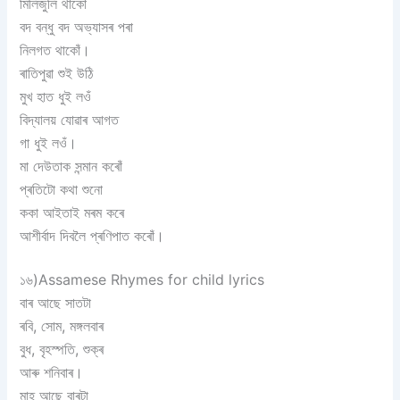
মিলিজুলি থাকোঁ
বদ বন্ধু বদ অভ্যাসৰ পৰা
নিলগত থাকোঁ।
ৰাতিপুৱা শুই উঠি
মুখ হাত ধুই লওঁ
বিদ্যালয় যোৱাৰ আগত
গা ধুই লওঁ।
মা দেউতাক সন্মান কৰোঁ
প্ৰতিটো কথা শুনো
ককা আইতাই মৰম কৰে
আশীৰ্বাদ দিবলৈ প্ৰণিপাত কৰোঁ।
১৬)Assamese Rhymes for child lyrics
বাৰ আছে সাতটা
ৰবি, সোম, মঙ্গলবাৰ
বুধ, বৃহস্পতি, শুক্ৰ
আৰু শনিবাৰ।
মাহ আছে বাৰটা