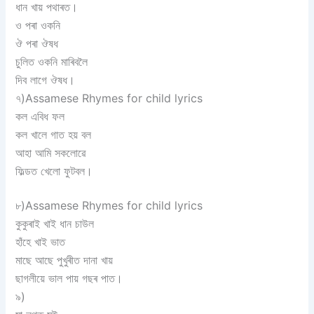
ধান খায় পথাৰত।
ও পৰা ওকনি
ঔ পৰা ঔষধ
চুলিত ওকনি মাৰিবলৈ
দিব লাগে ঔষধ।
৭)Assamese Rhymes for child lyrics
কল এবিধ ফল
কল খালে গাত হয় বল
আহা আমি সকলোৱে
ফিল্ডত খেলো ফুটবল।
৮)Assamese Rhymes for child lyrics
কুকুৰাই খাই ধান চাউল
হাঁহে খাই ভাত
মাছে আছে পুখুৰীত দানা খায়
ছাগলীয়ে ভাল পায় গছৰ পাত।
৯)