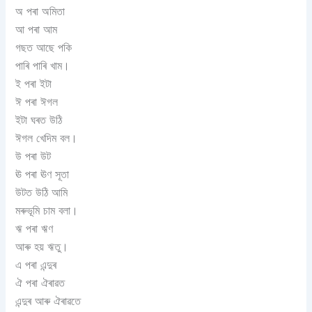
অ পৰা অমিতা
আ পৰা আম
গছত আছে পকি
পাৰি পাৰি খাম।
ই পৰা ইটা
ঈ পৰা ঈগল
ইটা ঘৰত উঠি
ঈগল খেদিম বল।
উ পৰা উট
ঊ পৰা ঊণ সূতা
উটত উঠি আমি
মৰুভূমি চাম বলা।
ঋ পৰা ঋণ
আৰু হয় ঋতু।
এ পৰা এন্দুৰ
ঐ পৰা ঐৰাৱত
এন্দুৰ আৰু ঐৰাৱতে