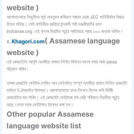
website )
আপোনালোকে কিছুদিনৰ পূৰ্বে ফেচবুকৰ জৰিয়তে প্ৰচাৰ হোৱা JEC কাহিনীটোৰ বিষয়ে
নিশ্চয় শুনিছে। সেই কাহিনীৰে ৰচয়িতা ইন্দ্ৰানী শৰ্মা ডাঙৰীয়ানীৰ ব্লগ
indranee.org এই ব্লগৰ নিয়মিত পঢ়ুৱৈ প্ৰতিমাহে প্ৰায় ৩০০ জনৰো অধিক।
( Assamese language
Khagori.com
8.
website )
এই ৱেবছাইটত আপুনি অসমীয়া ভাষাত লিখিত বিভিন্ন ধৰণৰ তথ্য আৰু jokes
পঢ়িবলৈ পাৰিব।
ওপৰৰ ৱেবচাইট কেইটাৰ ওপৰিও আন কেইবাটাও সম্পূৰ্ণ অসমীয়া ভাষাত লিখিত ৱেবচাইট
বৰ্তমান ইণ্টাৰনেটত উপলব্ধ। আপোনালোকে তলৰ লিংকত ক্লিক কৰি নিৰ্দিষ্ট
ৱেবছাইটত যাব পাৰিব। এই ৱেবছাইট কেইটাৰো কম বেছি পৰিমাণে নিয়মীয়া পঢ়ুৱৈ
আছে।তলত তাৰে কেইটামান উল্লেখ কৰা হল।
Other popular Assamese
language website list