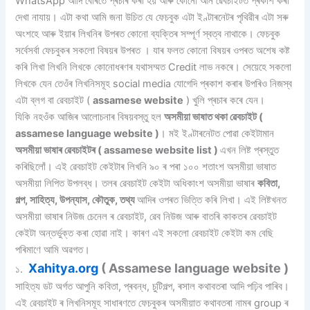
WhatsApp আদি বোৰতে প্ৰচাৰ কৰা হয় আৰু কোনো আন ৱেবচাইটত প্ৰকাশ কৰা
দেখা নাযায়। এটা কথা আমি জনা উচিত যে ফেচবুক এটা ইণ্টাৰনেটৰ পৃথিৱীৰ এটা সৰু
অংশহে আৰু ইয়াৰ লিখনিৰ উপৰত কোনো ব্যক্তিৰ সম্পূৰ্ণ স্বত্ব নাথাকে। ফেচবুক
সৰ্বেসৰ্বা ফেচবুকৰ সকলো বিষয়ৰ উপৰত । যাৰ ফলত কোনো বিষয়ৰ ওপৰত অশেষ কষ্ট
কৰি লিখা লিখনি লিখকে কোনোধৰণৰ যথাসম্মত Credit লাভ নকৰে। সেয়েহে সকলো
লিখকে যেন তেওঁৰ লিখনিসমূহ social media যোগেদি প্ৰকাশ কৰাৰ উপৰিও নিজস্ব
এটা ব্লগ বা ৱেবচাইট (
assamese website
) খুলি প্ৰচাৰ কৰে যেন।
যিকি নহওঁক আজিৰ আলোচনাৰ বিষয়বস্তু হল
অসমীয়া ভাষাত থকা ৱেবচাইট (
assamese language website )
। মই ইণ্টাৰনেটত পোৱা কেইটামান
অসমীয়া ভাষাৰ ৱেবচাইটৰ ( assamese website list )
এখন লিষ্ট প্ৰস্তুত
কৰিছিলোঁ। এই ৱেবচাইট কেইটাৰ লিখনি ৯০ ৰ পৰা ১০০ শতাংশ অসমীয়া ভাষাত
অসমীয়া লিপিত উপলব্ধ। তলৰ ৱেবচাইট কেইটা অধিকাংশ অসমীয়া ভাষাৰ
কবিতা,
গল্প, সাহিত্য, উপন্যাস, কৌতুক, তথ্য
আদিৰ ওপৰত ভিত্তি কৰি লিখা। এই লিষ্টখনত
অসমীয়া ভাষাৰ নিউজ চেনেল ৰ ৱেবচাইট, ৱেব নিউজ আৰু বাতৰি কাকতৰ ৱেবচাইট
কেইটা অন্তৰ্ভুক্ত কৰা হোৱা নাই। কাৰণ এই সকলো ৱেবচাইট কেইটা কম বেছি
পৰিমাণে আমি অৱগত।
Xahitya.org
( Assamese language website )
১.
সাহিত্য ডট অৰ্গত আপুনি কবিতা, প্ৰবন্ধ, চুটিগল্প, ৰসাল কথাবতৰা আদি পঢ়িব পাৰিব।
এই ৱেবচাইট ৰ লিখনিসমূহ সাধাৰণতে ফেচবুকৰ অসমীয়াত কথাবতৰা নামৰ group ৰ