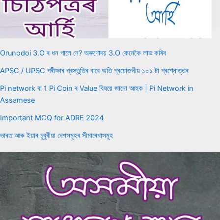
Orunodoi 3.O ৰ ধন পালে নে? অৰুণোদয় 3.O কেনেকৈ লাভ কৰিব
APSC / UPSC পৰীক্ষাৰ প্ৰস্তুতিৰ বাবে অতি প্ৰয়োজনীয় ১০১ টা প্ৰশ্নোত্তৰ
Pi network বা 1 Pi Coin ৰ Value বিষয়ে জানো আহক | Pi Network in
Assamese
Important MCQ for ADRE 2024
ভাৰত আৰু ইয়াৰ চুবুৰীয়া দেশসমূহৰ সীমাৰেখাসমূহ