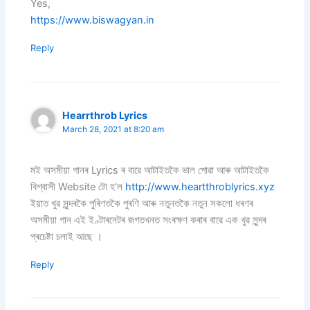
Yes,
https://www.biswagyan.in
Reply
Hearrthrob Lyrics
March 28, 2021 at 8:20 am
মই অসমীয়া গানৰ Lyrics ৰ বাৱে আটাইতকৈ ভাল পোৱা আৰু আটাইতকৈ
বিশ্বাসী Website টো হ'ল
http://www.heartthroblyrics.xyz
ইয়াত খুৱ সুন্দৰকৈ পুৰিণতকৈ পুৰণি আৰু নতুনতকৈ নতুন সকলো ধৰণৰ
অসমীয়া গান এই ইণ্টাৰনেটৰ জগতখনত সংৰক্ষণ কৰাৰ বাৱে এক খুৱ সুন্দৰ
প্ৰচেষ্টা চলাই আছে ।
Reply