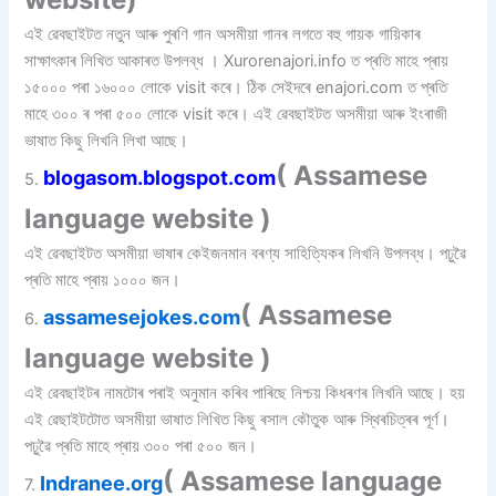
এই ৱেবছাইটত নতুন আৰু পুৰণি গান অসমীয়া গানৰ লগতে বহু গায়ক গায়িকাৰ
সাক্ষাৎকাৰ লিখিত আকাৰত উপলব্ধ । Xurorenajori.info ত প্ৰতি মাহে প্ৰায়
১৫০০০ পৰা ১৬০০০ লোকে visit কৰে। ঠিক সেইদৰে enajori.com ত প্ৰতি
মাহে ৩০০ ৰ পৰা ৫০০ লোকে visit কৰে। এই ৱেবছাইটত অসমীয়া আৰু ইংৰাজী
ভাষাত কিছু লিখনি লিখা আছে।
( Assamese
b
logasom.blogspot.com
5.
language website )
এই ৱেবছাইটত অসমীয়া ভাষাৰ কেইজনমান বৰণ্য সাহিত্যিকৰ লিখনি উপলব্ধ। পঢ়ুৱৈ
প্ৰতি মাহে প্ৰায় ১০০০ জন।
( Assamese
assamese
jokes.com
6.
language website )
এই ৱেবছাইটৰ নামটোৰ পৰাই অনুমান কৰিব পাৰিছে নিশ্চয় কিধৰণৰ লিখনি আছে। হয়
এই ৱেছাইটটোত অসমীয়া ভাষাত লিখিত কিছু ৰসাল কৌতুক আৰু স্থিৰচিত্ৰৰ পূৰ্ণ।
পঢ়ুৱৈ প্ৰতি মাহে প্ৰায় ৩০০ পৰা ৫০০ জন।
( Assamese language
Indranee.org
7.