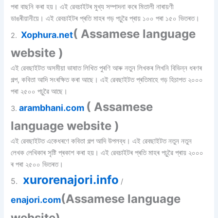
পৰা বাছনি কৰা হয়। এই ৱেবচাইটৰ মুখ্য সম্পাদনা কৰে মিতালী নাৰায়ণী
ডাঙৰীয়ানীয়ে। এই ৱেবচাইটৰ প্ৰতি মাহৰ গড় পঢ়ুৱৈ প্ৰায় ১০০ পৰা ১৫০ ভিতৰত।
( Assamese language
Xophura.net
2.
website )
এই ৱেবছাইটত অসমীয়া ভাষাত লিখিত পুৰণি আৰু নতুন লিখকৰ লিখনি বিভিন্ন ধৰণৰ
গল্প, কবিতা আদি সংৰক্ষিত কৰা আছে। এই ৱেবছাইটত প্ৰতিমাহে গড় হিচাপত ২০০০
পৰা ২৫০০ পঢ়ুৱৈ আছে।
( Assamese
arambhani.com
3.
language website )
এই ৱেবছাইটত একেধৰণে কবিতা গল্প আদি উপলব্ধ। এই ৱেবছাইটত নতুন নতুন
লেখক লেখিকাৰ সৃষ্টি প্ৰকাশ কৰা হয়। এই ৱেবচাইটৰ প্ৰতি মাহৰ পঢ়ুৱৈ প্ৰায় ২০০০
ৰ পৰা ২৫০০ ভিতৰত।
xurorenajori.info
5.
/
(Assamese language
enajori.com
website)