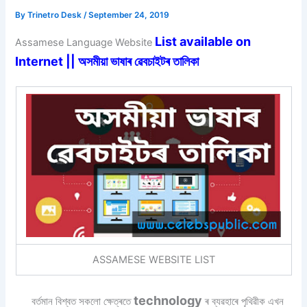
By
Trinetro Desk
/
September 24, 2019
List available on
Assamese Language Website
Internet || অসমীয়া ভাষাৰ ৱেবচাইটৰ তালিকা
ASSAMESE WEBSITE LIST
technology
বৰ্তমান বিশ্বত সকলো ক্ষেত্ৰতে
ৰ ব্যৱহাৰে পৃথিৱীক এখন