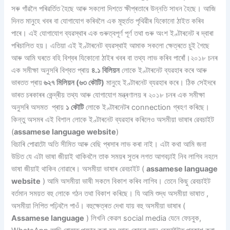
সৰু গাঁৱলৈ পৰিৱৰ্তিত হৈছে আৰু সকলো দিশতে ক্ষীপ্ৰতাৰে উন্নতি সাধন হৈছে। আজি
দিনত মানুহে খবৰ বা যোগাযোগ কৰিবলৈ এক মূহুৰ্তত পৃথিৱীৰ যিকোনো ঠাইত কৰিব
পাৰে। এই যোগাযোগ ব্যৱস্থাৰ এক গুৰুত্বপূৰ্ণ পূৰ্ণ তথা গুৰু অংশ ইণ্টাৰনেট ৰ দ্বাৰা
পৰিচালিত হয়। এতিয়া এই ইণ্টাৰনেট ব্যৱস্থাই আমাক সকলো ক্ষেত্ৰতে চুই গৈছে
আৰু আমি ঘৰতে বহি বিশ্বৰ যিকোনো ঠাইৰ খবৰ বা তথ্য লাভ কৰিব পাৰোঁ।২০১৮ চনৰ
এক সমীক্ষা অনুসৰি বিশ্বত প্ৰায়
৪.১ বিলিয়ন
লোকে ইণ্টাৰনেট ব্যৱহাৰ কৰে আৰু
ভাৰতত প্ৰায়
৬২৭ মিলিয়ন (৬৩ কৌটি)
মানুহে ইণ্টাৰনেট ব্যৱহাৰ কৰে। ঠিক সেইদৰে
ভাৰত চৰকাৰৰ কেন্দ্ৰীয় তথ্য আৰু যোগাযোগ মন্ত্ৰণালয় ৰ ২০১৮ চনৰ এক সমীক্ষা
অনুসৰি অসমত প্ৰায়
১ কৌটি
লোকে ইণ্টাৰনেটৰ connection গ্ৰহণ কৰিছে।
কিন্তু অসমৰ এই বিশাল লোকে ইণ্টাৰনেট ব্যৱহাৰ কৰিলেও অসমীয়া ভাষাৰ ৱেবচাইট
(
assamese language website
)
বিচাৰি পোৱাটো অতি সীমিত আৰু বেছি প্ৰসাৰ লাভ কৰা নাই। এটা কথা আমি জনা
উচিত যে এটা ভাষা জীয়াই থাকিবলৈ তাক সময়ৰ সুতৰ লগত আগবঢ়াই নিব লাগিব নহলে
ভাষা জীয়াই থাকিব নোৱাৰে। অসমীয়া ভাষাৰ ৱেবচাইট (
assamese language
website
) আমি অসমীয়া ভাষী সকলে বিকাশ কৰিব লাগিব। তেনে কিছু ৱেবচাইট
বৰ্তমান সময়ত বহু লোকে গঠন তথা বিকাশ কৰিছে। যি আমি শুদ্ধ অসমীয়া ভাষাত ,
অসমীয়া লিপিত পঢ়িবলৈ পাওঁ। বহুক্ষেত্ৰত দেখা যায় বহু অসমীয়া ভাষাৰ (
Assamese language
) লিখনি কেৱল social media যেনে ফেচবুক,