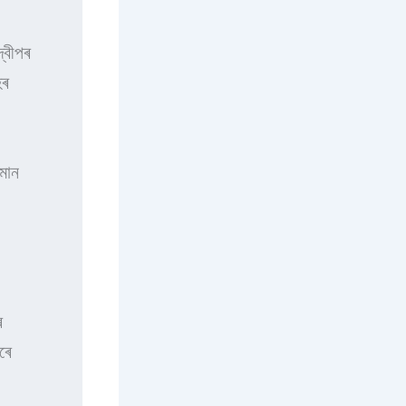
বীপৰ 
ৰ 
ান 
 
ে 