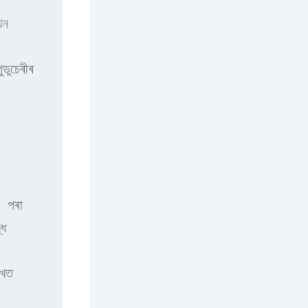
ন 
ুচেৰীৰ 
 পৰা 
ধ 
খত 