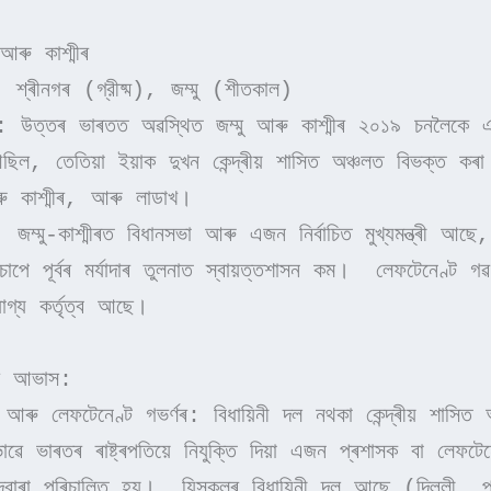
আৰু কাশ্মীৰ
: শ্ৰীনগৰ (গ্রীষ্ম), জম্মু (শীতকাল)
: উত্তৰ ভাৰতত অৱস্থিত জম্মু আৰু কাশ্মীৰ ২০১৯ চনলৈকে এ
ছিল, তেতিয়া ইয়াক দুখন কেন্দ্ৰীয় শাসিত অঞ্চলত বিভক্ত কৰা
ৰু কাশ্মীৰ, আৰু লাডাখ।
 জম্মু-কাশ্মীৰত বিধানসভা আৰু এজন নিৰ্বাচিত মুখ্যমন্ত্ৰী আছে, 
চাপে পূৰ্বৰ মৰ্যাদাৰ তুলনাত স্বায়ত্তশাসন কম।  লেফটেনেণ্ট গৱৰ্
োগ্য কৰ্তৃত্ব আছে।
নৰ আভাস:
 আৰু লেফটেনেণ্ট গভৰ্ণৰ: বিধায়িনী দল নথকা কেন্দ্ৰীয় শাসিত অঞ
ষভাৱে ভাৰতৰ ৰাষ্ট্ৰপতিয়ে নিযুক্তি দিয়া এজন প্ৰশাসক বা লেফটেনে
 দ্বাৰা পৰিচালিত হয়।  যিসকলৰ বিধায়িনী দল আছে (দিল্লী, পুড