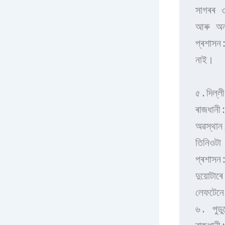
সাগৰৰ ৩
আৰু অনন
প্ৰশাসন
নাই।
৫.দিল্লী
ৰাজধানী
অৱস্থান
তিনিওটা 
প্ৰশাসন:
দুয়োটা
লেফটেনে
৬. পুডুচ