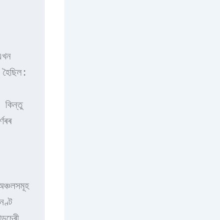
খন 
 হৈছিল: 
কিন্তু 
ণৰৰ 
্চলসমূহ 
ণ্ট 
ুচেৰী, 