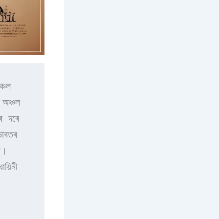
চল 
অঞ্চল 
ৰ দৰে 
াৰতৰ 
  
য়িনী 