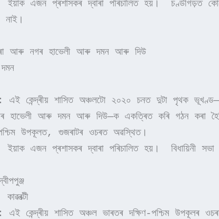
: ইয়াক এজন প্ৰশাসকৰ দ্বাৰা পৰিচালিত হয়।  চণ্ডীগড়ত কো
া নাই।
ৰা আৰু নগৰ হাভেলী আৰু দমন আৰু দিউ
:দমন
: এই কেন্দ্ৰীয় শাসিত অঞ্চলটো ২০২০ চনত দুটা পৃথক ভূখণ্ড—দ
ৰ হাভেলী আৰু দমন আৰু দিউ—ক একত্ৰিত কৰি গঠন কৰা হৈ
পশ্চিম উপকূলত, গুজৰাটৰ ওচৰত অৱস্থিত।
: ইয়াক এজন প্ৰশাসকৰ দ্বাৰা পৰিচালিত হয়।  বিধায়িনী সভা
বীপপুঞ্জ
 কাৱৰত্টী
: এই কেন্দ্ৰীয় শাসিত অঞ্চল ভাৰতৰ দক্ষিণ-পশ্চিম উপকূলৰ ওচ