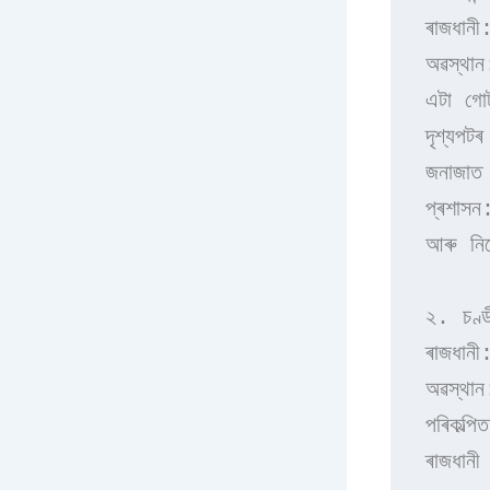
ৰাজধানী:
অৱস্থান
এটা গোট
দৃশ্যপটৰ
জনাজাত
প্ৰশাসন
আৰু নিক
২. চণ্ড
ৰাজধানী
অৱস্থান
পৰিকল্প
ৰাজধানী