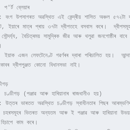
 প'ৰ্ট ব্লেয়াৰ
: বংগ উপসাগৰত অৱস্থিত এই কেন্দ্ৰীয় শাসিত অঞ্চল ৫৭২টা দ্
, ইয়াৰে মাত্ৰ প্ৰায় ৩৭টা দ্বীপতহে বসবাস কৰে।  দ্বীপসমূহ
 সৌন্দৰ্য্য, বৈচিত্ৰময় সামুদ্ৰিক জীৱ আৰু থলুৱা জনগোষ্ঠীৰ বাবে 
।
: ইয়াক এজন লেফটেনেণ্ট গৱৰ্ণৰৰ দ্বাৰা পৰিচালিত হয়।  আন্দাম
োবৰ দ্বীপপুঞ্জত কোনো বিধানসভা নাই।
ীগড়
: চণ্ডীগড় (পঞ্জাৱ আৰু হাৰিয়ানাৰ ৰাজধানীও হয়)
: উত্তৰ ভাৰতত অৱস্থিত চণ্ডীগড় স্বাধীনতাৰ পিছৰ আৰম্ভণিৰ
িত চহৰসমূহৰ ভিতৰত অন্যতম আৰু ই পঞ্জাৱ আৰু হাৰিয়ানা উভয়ৰ
 হিচাপে কাম কৰে।