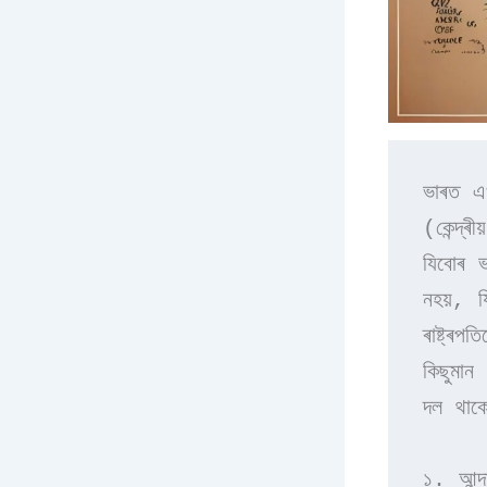
ভাৰত এখ
(কেন্দ্
যিবোৰ ভা
নহয়, য
ৰাষ্ট্ৰপ
কিছুমান 
দল থাকে
১. আন্দ