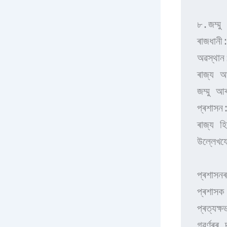
৮.জম্মু 
ৰাজধানী
অৱস্থান
ৰাজ্য আ
জম্মু আ
প্ৰশাসন:
ৰাজ্য হি
উল্লেখয
প্ৰশাস
প্ৰশাসক
প্ৰত্যক্
গৱৰ্ণৰৰ