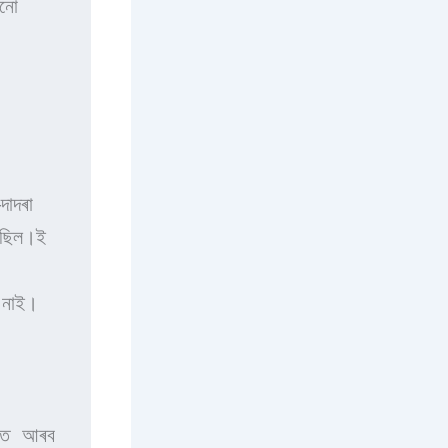
নো 
াদৰা 
ছিল।ই 
 নাই।
ৰত আৰব 