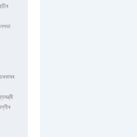
চীৰ 
নসভা 
চৰকাৰৰ 
্ত্ৰী 
্লীৰ 