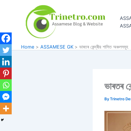
Skip
to
ASS
content
ASS
Home
ASSAMESE GK
ভাৰতৰ কেন্দ্ৰীয় শাসিত অঞ্চলসমূহ
ভাৰতৰ কে
By
Trinetro D