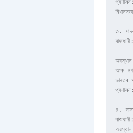
প্ৰশাসন
বিধানসভ
৩. দাদ
ৰাজধানী
অৱস্থান
আৰু নগ
ভাৰতৰ 
প্ৰশাসন
৪. লক্ষদ্
ৰাজধানী:
অৱস্থান