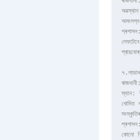
ৰাজধানী:
অৱস্থান
অসংলগ্ন
প্ৰশাসন
লেফটেনে
প্ৰায়ব
৭.লাডা
ৰাজধানী
স্থান: 
খোদিত ক
সংস্কৃত
প্ৰশাসন
কোনো ব