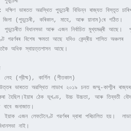
 পুডুচেৰী
: দক্ষিণ ভাৰতত অৱস্থিত পুডুচেৰী বিভিন্ন ৰাজ্যত বিস্তৃত চাৰিখ
 জিলা (পুডুচেৰী, কৰিকাল, মাহে, আৰু য়ানাম)ৰে গঠিত।
: পুডুচেৰীত বিধানসভা আৰু এজন নিৰ্বাচিত মুখ্যমন্ত্ৰী আছে।  পুড
ণ্ট গৱৰ্ণৰৰ বিশেষ ক্ষমতা আছে যদিও কেন্দ্ৰীয় শাসিত অঞ্চলৰ 
োৰতকৈ অধিক স্বায়ত্তশাসন আছে।
খ
: লেহ (গ্রীষ্ম), কাৰ্গিল (শীতকাল)
উত্তৰ ভাৰতত অৱস্থিত লাডাখ ২০১৯ চনত জম্মু-কাশ্মীৰ ৰাজ্যৰ
ৰা হৈছিল।ইয়াৰ ঠেক ভূখণ্ড, উচ্চ উচ্চতা, আৰু তিব্বতী বৌদ্
িৰ বাবে জনাজাত।
: ইয়াক এজন লেফটেনেণ্ট গৱৰ্ণৰৰ দ্বাৰা পৰিচালিত হয়।  লাডা
িধানসভা নাই।