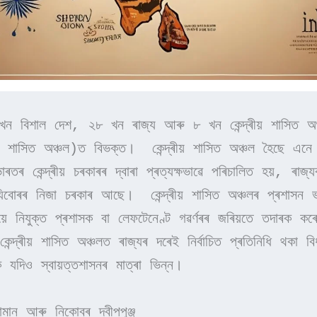
ন বিশাল দেশ, ২৮ খন ৰাজ্য আৰু ৮ খন কেন্দ্ৰীয় শাসিত অঞ্
ৰীয় শাসিত অঞ্চল)ত বিভক্ত।  কেন্দ্ৰীয় শাসিত অঞ্চল হৈছে এনে 
ৰতৰ কেন্দ্ৰীয় চৰকাৰৰ দ্বাৰা প্ৰত্যক্ষভাৱে পৰিচালিত হয়, ৰাজ্য
িবোৰৰ নিজা চৰকাৰ আছে।  কেন্দ্ৰীয় শাসিত অঞ্চলৰ প্ৰশাসন ভ
তিয়ে নিযুক্ত প্ৰশাসক বা লেফটেনেণ্ট গৱৰ্ণৰৰ জৰিয়তে তদাৰক কৰে।
কেন্দ্ৰীয় শাসিত অঞ্চলত ৰাজ্যৰ দৰেই নিৰ্বাচিত প্ৰতিনিধি থকা বিধা
 যদিও স্বায়ত্তশাসনৰ মাত্ৰা ভিন্ন। 
ামান আৰু নিকোবৰ দ্বীপপুঞ্জ