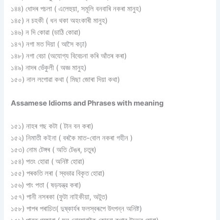
১৪৪) ধােদৰ পচলা ( এলেহুয়া, সমূলি বনবাৰি নকৰা মানুহ)
১৪৫) ন চহকী ( ধন থকা অহংকাৰী মানুহ)
১৪৬) ন দি কোৱা (ডাঠি কোৱা)
১৪৭) নগা মত দিয়া ( আসৈ কঢ়া)
১৪৮) নগা বেচা (অযােগ্য বিবেচনা কৰি আঁতৰ কৰা)
১৪৯) নাদৰ ভেঁকুলী ( অজ্ঞ মানুহ)
১৫০) নাল লগােৱা কথা ( মিছা জোৰা দিয়া কথা)
Assamese Idioms and Phrases with meaning
১৫১) নাহৰ গছ কটা ( টান বন কৰা)
১৫২) নিমাতী কইনা ( বৰকৈ মাত-বােল নকৰা গহীন )
১৫৩) নােম টেঙ্গৰ ( অতি টেঙৰ, চতুৰ)
১৫৪) পতং হােৱা ( অনিষ্ট হােৱা)
১৫৫) পৰকতি লৰা ( স্বভাৱ বিকৃত হােৱা)
১৫৬) পাং পতা ( ষড়যন্ত্র কৰা)
১৫৭) পানী নসৰকা (ফুটা নাইকীয়া, অটুত)
১৫৮) পাপৰ পৰাচিত( দুষ্কাৰ্যৰ ফলস্বৰূপে উৎপন্ন অনিষ্ট)