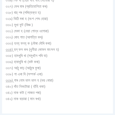
৩২৬) পিট খা (হেঁচা খাই বহি নােযােৱা হ)
৩২৭) ফেৰ মাৰ (প্রতিযােগিতা কৰ)
৩২৮) বাচ্ পৰ (পৰিত্যক্ত হ)
৩২৯) ভিঠি মৰা হ (বংশ শেষ হােৱা)
৩৩০) মুধা ফুট (বিজ্ঞ )
৩৩১) মেকা হ (বেয়া গােন্ধ ওলােৱা)
৩৩২) ৰােহ পাত (আপত্তি কৰ্)
৩৩৩) হনহ্ ফনহ্ ক (দৌৰা দৌৰি কৰা)
৩৩৪)
হল্ ফল কৰ (ধুনীয়া কোমল মাংসল হ)
৩৩৫) হামখুৰি খা (সমুখলৈ পৰি যা)
৩৩৬) হাবাথুৰি খা (কষ্ট কৰা)
৩৩৭) আঠু কাঢ় (আঠুৰে ফুৰা)
৩৩৮) গা এৰা দি (সম্পর্ক এৰা)
৩৩৯)
গাৰ নােম ডাল ডাল হ (ভয় খােৱা)
৩৪০) দাঁত নিকটোৱা ( হাঁহি থকা)
৩৪১) নাক কটা ( লাজত পৰা)
৩৪২) নাক বচোৱা ( মান ৰখা)