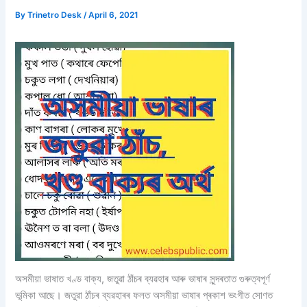
By
Trinetro Desk
/
April 6, 2021
অসমীয়া ভাষাত খণ্ড বাক্য, জতুৱা ঠাঁচৰ ব্যৱহাৰ আৰু ভাষাৰ সুন্দৰতাত গুৰুত্বপূৰ্ণ
ভূমিকা আছে। জতুৱা ঠাঁচৰ ব্যৱহাৰৰ ফলত অসমীয়া ভাষাৰ প্ৰকাশ ভংগীত সোণত