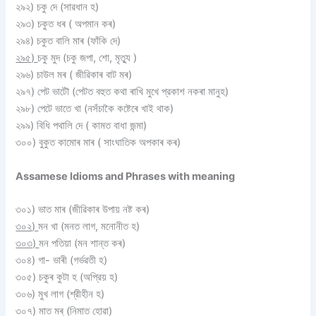
২৯২) চকু দে (সাৱধান হ)
২৯৩) চকুত ধৰ ( অপমান কৰ)
২৯৪) চকুত বালি মাৰ (ফাঁকি দে)
২৯৫)
চকু মুদ (চকু জপা, শাে, মৃত্যু )
২৯৬) চাউল মৰ ( জীৱিকাৰ বাট মৰ)
২৯৭) পেট ভাটৌ (পেটত বহুত কথা ৰাখি মুখে প্রকাশ নকৰা মানুহ)
২৯৮) পেটে ভাতে খা (নসঁচাকৈ কষ্টেৰে খাই থাক)
২৯৯) বিধি পথালি দে ( কামত বাধা জন্মা)
৩০০) বুকুত কামােৰ মাৰ ( সাংঘাতিক অপকাৰ কৰ)
Assamese Idioms and Phrases with meaning
৩০১) ভাত মাৰ (জীৱিকাৰ উপায় নষ্ট কৰ)
৩০২)
মন খা (মনত লাগ, মনােনীত হ)
৩০৩)
মন পতিয়া (মন শান্ত কৰ)
৩০৪) গা- ভাৰী (গৰ্ভৱতী হ)
৩০৫) চকুৰ কুটা হ (অপ্রিয় হ)
৩০৬) মুখ লাগ (শ্রীহীন হ)
৩০৭) মাত মৰ্ (নিমাত হােৱা)