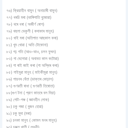
৭৬) ক্রিয়াহীন বামুন ( অনাচাৰী বামুন)
৭৭) খৰচি মৰা (ভাঙ্গিপাতি বুজোৱা)
৭৮) খৰে ধৰা ( অজীৰ্ণ ৰোগ)
৭৯) খহুলা ভেকুলী ( কদাকাৰ মানুহ)
৮০) খাই মৰা (অতিপাত আহুকাল কৰা)
৮১) খুদ খোৱা ( অতি টোকোনা)
৮২) গঢ় গতি (আও-ভাও, চলন ফুৰন)
৮৩) গা ঘেলোৱা ( অবাবত কাল কটোৱা)
৮৪) গা ৰাই জাই কৰা (গা অস্থিৰ কৰা)
৮৫) গাইমুৱা মানুহ ( মাইকীমুৱা মানুহ)
৮৬) গায়নৰ খেঁতা (ডাক্তৰ কোঢ়াল)
৮৭) গুণৱতী ৰাধা ( গুণৱতী তিৰোতা)
৮৮)গুণ টনা ( প্রাণ কাতৰে বল দিয়া)
৮৯) গােট-গৰু ( জ্ঞানহীন লােক)
৯০) চকু গজা ( বুজন হােৱা)
৯১) চকু মুদা (মৰা)
৯২) চনকা মানুহ ( কোমল মনৰ মানুহ)
৯৩) চৰুত খাতী ( লুভুনী)