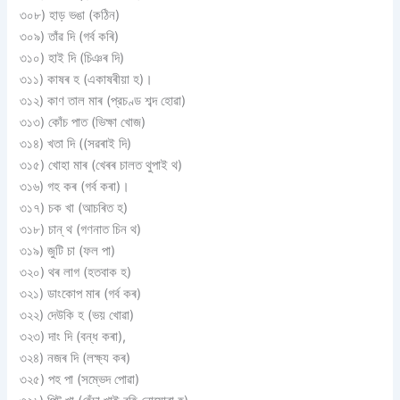
৩০৮) হাড় ভঙা (কঠিন)
৩০৯) তাঁৱ দি (গর্ব কৰি)
৩১০) হাই দি (চিঞৰ দি)
৩১১) কাষৰ হ (একাষৰীয়া হ)।
৩১২) কাণ তাল মাৰ (প্রচণ্ড শব্দ হােৱা)
৩১৩) কোঁচ পাত (ভিক্ষা খােজ)
৩১৪) খতা দি ((সৱৰাই দি)
৩১৫) খোহা মাৰ (খেৰৰ চালত থুপাই থ)
৩১৬) গহ কৰ (গর্ব কৰা)।
৩১৭) চক খা (আচৰিত হ)
৩১৮) চান্ থ (গণনাত চিন থ)
৩১৯) জুটি চা (ফল পা)
৩২০) থৰ লাগ (হতবাক হ)
৩২১) ডাংকোপ মাৰ (গর্ব কৰ)
৩২২) দেউকি হ (ভয় খােৱা)
৩২৩) দাং দি (বন্ধ কৰা),
৩২৪) নজৰ দি (লক্ষ্য কৰ)
৩২৫) পহ পা (সম্ভেদ পােৱা)