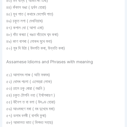
৪৩) মন বান্ধ ( আকাংক্ষা এৰা)
৪৪) কঁকাল ভঙা ( দুৰ্বল হোৱা)
৪৫) মুখ পাত ( কথাৰে ফেপেৰি পাত)
৪৬) চকুত লগা ( দেখনিয়াৰ)
৪৭) কপাল ধো ( আশা এৰা)
৪৮) দাঁত কৰচা ( খঙত দাঁতেৰে শব্দ কৰা)
৪৯) কাণ বাগৰা ( লোকৰ মুখে শুনা)
৫০) মুৰ দি উঠা ( উদগতি কৰা, উন্নতি কৰা)
Assamese Idioms and Phrases with meaning
৫১) আলাসৰ লাৰু ( অতি মৰমৰ)
৫২) ধোদৰ পচলা ( এলেহুৱা লোক)
৫৩) চালে চকু ৰোৱা ( শুৱনি )
৫৪) চকুত টোপনি নহা ( ইৰ্ষাপৰায়ণ )
৫৫) ঊনৈশ ত বা বলা ( উদণ্ড হোৱা)
৫৬) আওমৰণে মৰা ( বৰ দুখেৰে মৰা)
৫৭) ডলাৰ বগৰী ( বাগৰি ফুৰা)
৫৮) আকালত ভাত ( বিপদত সহায়)