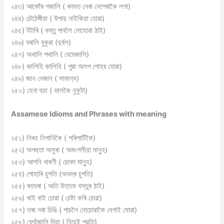
২৪৩) আকোঁৰ গজালি ( কামত নেৰা নেপেৰাকৈ লগা)
২৪৪) চৌঠেঙ্গীয়া ( উপায় নাইকিয়া হোৱা)
২৪৫) টটাৰি ( বস্তু পাবলৈ নোহোৱা ঠাই)
২৪৬) বৰালি বুকুৱা (দুৰ্বল)
২৪৭) অথালি পথালি ( বেমেজালি)
২৪৮) কালিহি কালিহি ( পুৱা অলপ পোহৰ হোৱা)
২৪৯) জান নেজান ( সামান্য)
২৫০) হেনা হুচা ( ভালকৈ নুফুটা)
Assamese Idioms and Phrases with meaning
২৫১) নিৰহ নিপানিকৈ ( পৰিপাটিকৈ)
২৫২) অপহুতা অসুৰা ( অমংগলীয়া মানু্হ)
২৫৩) আগনি খাৰণী ( চোকা মানু্হ)
২৫৪) পোহাৰি চুপতি (অভদ্ৰ চুপতি)
২৫৫) ৰহঘৰা ( অতি উত্তম বস্তুৰ ঠাই)
২৫৬) খাই বাই চোৱা ( চেষ্টা কৰি চোৱা)
২৫৭) তৰা নৰা চিঙি ( পাচলৈ নোচোৱাকৈ বেগাই যোৱা)
২৫৮) ফেহুঁজালি দিয়া ( নিচেই পুৱতি)