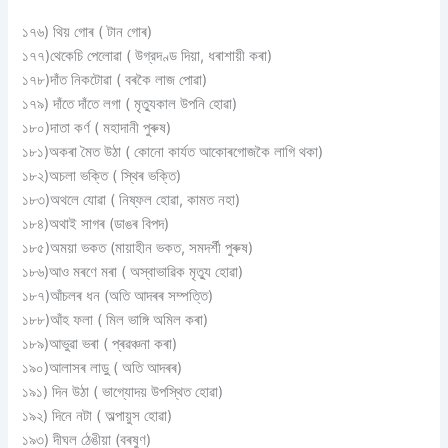
১৭৬) থিয় গােৰ ( টান গােৰ)
১৭৭)থেকেচি পেলােৱা ( উগ্রদণ্ড দিয়া, ধৰাশায়ী কৰা)
১৭৮)দাঁত নিকটোৱা ( বৰকৈ লাজ পােৱা)
১৭৯) দাঁতে দাঁতে লগা ( মৃত্যুকাল উপনি হােৱা)
১৮০)দাতা কর্ণ ( মহাদানী পুৰুষ)
১৮১)অকৰা মৈত উঠা ( কোনাে কার্যত আকোৰগোজকৈ লাগি থকা)
১৮২)অচলা ভক্তি ( স্থিৰ ভক্তি)
১৮৩)অথলে যােৱা ( নিষ্ফল হােৱা, কামত নহা)
১৮৪)অথাই সাগৰ (ডাঙৰ বিপদ)
১৮৫)অময়া ভকত (মায়াহীন ভকত, সমদর্শী পুৰুষ)
১৮৬)আও মৰণে মৰা ( অস্বাভাৱিক মৃত্যু হােৱা)
১৮৭)আঁচলৰ ধন (অতি আদৰৰ সম্পত্তি)
১৮৮)আঁহ ফলা ( মিল ভাঙ্গি অমিল কৰা)
১৮৯)আভুৱা ভৰা ( প্ৰৱঞ্চনা কৰা)
১৯০)আলাসৰ লাড়ু ( অতি আদৰৰ)
১৯১) দিন উঠা ( ভাগ্যোদয় উপস্থিত হােৱা)
১৯২) দিনে নটা ( অল্পায়ুস হােৱা)
১৯৩) দীঘল ঠেঙীয়া (বৰষুণ)