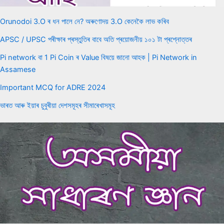
Orunodoi 3.O ৰ ধন পালে নে? অৰুণোদয় 3.O কেনেকৈ লাভ কৰিব
APSC / UPSC পৰীক্ষাৰ প্ৰস্তুতিৰ বাবে অতি প্ৰয়োজনীয় ১০১ টা প্ৰশ্নোত্তৰ
Pi network বা 1 Pi Coin ৰ Value বিষয়ে জানো আহক | Pi Network in
Assamese
Important MCQ for ADRE 2024
ভাৰত আৰু ইয়াৰ চুবুৰীয়া দেশসমূহৰ সীমাৰেখাসমূহ