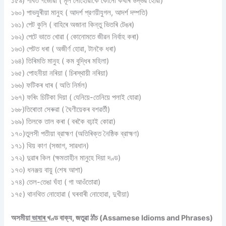
১৫৯) পাবত গজোৱা ( মূল নােহােৱাকৈ কোনাে কথাৰ উদ্ভৱ হােৱা)
১৬০) পাভযুৰীয়া মানুহ ( আদর্শ প্রণয়ীযুগল, আদৰ্শ দম্পতি)
১৬১) পেট কুলি ( বাহিৰে অজানা কিন্তু ভিতৰি টেঙৰ)
১৬২) পেটে ভাতে খােৱা ( কোনােমতে জীৱন নির্বাহ কৰা)
১৬৩) পেটত ধৰা ( অজীর্ণ হােৱা, টানকৈ ধৰা)
১৬৪) তিৰিমতি মানুহ ( কম বুদ্ধিৰ মহিলা)
১৬৫) পােহনীয়া নৰিয়া ( চিৰস্থায়ী নৰিয়া)
১৬৬) ফটিকৰ ধাৰ ( অতি নির্মল)
১৬৭) ফৰিং চিটিকা দিয়া ( যেনিয়ে-তেনিয়ে পলাই যােৱা)
১৬৮)তিৰােতা সেৰুৱা ( ঘৈণীয়েকৰ বশৱৰ্তী)
১৬৯) তিলকে তাল কৰা ( বৰকৈ বঢ়াই কোৱা)
১৭০)তুলসী পতীয়া ব্রাহ্মণ (অতিৰিক্ত নৈষ্ঠিক ব্রাহ্মণ)
১৭১) থিয় কাণ (সজাগ, সাৱধান)
১৭২) দুৱাৰ কিল (ক্ষমতাহীন মানুহে দিয়া দণ্ড)
১৭৩) ধনঞ্জয় বায়ু (শেষ আশা)
১৭৪) তেল-তেঙা ঘঁহা ( গা আওঁতােৱা)
১৭৫) থানথিত নােহােৱা ( ঘৰবাৰী নােহােৱা, দুখীয়া)
অসমীয়া
ভাষাৰ
খণ্ড বাক্য, জতুৱা ঠাঁচ (Assamese Idioms and Phrases)