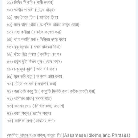
৫৯) নিৰিহ নিপানি ( পানী নথকা)
৬০) অজীন পাতকী ( দন্দুৰা মানুহ)
৬১) হাড় লৈকে চিনা ( ভালকৈ চিনা)
৬২) মনৰ বাঘে খোৱা ( কাল্পনিক ভাৱত আতুৰ হোৱা)
৬৩) শহা কনীয়া ( সৰুকৈ কলেও শুনা)
৬৪) কাণ শৰালি মৰা ( নিষ্ক্ৰিয় ভাৱে থকা)
৬৫) বুকু জুৰোৱা ( মনত সান্ত্বনা দিয়া)
৬৬) দাঁতে ওঁঠে নলগা ( কাজিয়া নলগা)
৬৭) চকুৰ কুটা দাঁতৰ শূল ( ঘোৰ শক্ৰ)
৬৮) চকু মুদা কুলি ( ভাও ধৰি থকা)
৬৯) মূৰে ভৰি কঢ়া ( অপ্ৰান চেষ্টা কৰা)
৭০) ঢৌতে খৰ মৰা ( লৰালৰি কৰা)
৭১) জয় দেউ কাকুতি ( কাকুতি মিনতি কৰা, বৰকৈ খাতনি ধৰা)
৭২) অমাতৰ মাত ( মৰমৰ মাত)
৭৩) কলমৰ খােচ ( লিখিত কথা, আদেশ)
৭৪) কাল শক্ৰ ( দুৰ্ঘোৰ শক্ৰ)
৭৫) কালিকা লগা ( মাহাত্ম্য লগা)
অসমীয়া
ভাষাৰ
খণ্ড বাক্য, জতুৱা ঠাঁচ (Assamese Idioms and Phrases)