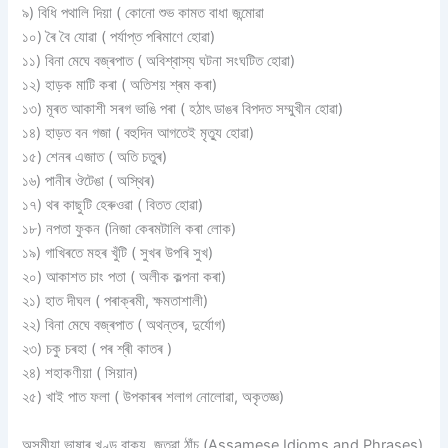
৯) বিধি পথালি দিয়া ( কোনো শুভ কামত বাধা জন্মোৱা
১০) ৰৈ বৈ যোৱা ( পৰ্যাপ্ত পৰিমাণে হোৱা)
১১) বিনা মেঘে বজ্ৰপাত ( অবিশ্বাস্য ঘটনা সংঘটিত হোৱা)
১২) হাড়ক মাটি কৰা ( অতিশয় শ্ৰম কৰা)
১৩) মূৰত আকাশী সৰগ ভাঙি পৰা ( হঠাৎ ডাঙৰ বিপদত সম্মুখীন হোৱা)
১৪) হাড়ত বন গজা ( বহুদিন আগতেই মৃত্যু হোৱা)
১৫) শেনৰ এজাত ( অতি চতুৰ)
১৬) পানীৰ ঔটেঙা ( অস্থিৰ)
১৭) থৰ কাছুটি হেৰুওৱা ( বিতত হোৱা)
১৮) নপতা ফুকন (নিজা কেৰমটালি কৰা লোক)
১৯) গাখিৰতে মহৰ খুঁটি ( সুখৰ উপৰি সুখ)
২০) আকাশত চাং পতা ( অলীক কল্পনা কৰা)
২১) হাত দীঘল ( পৰাক্ৰমী, ক্ষমতাশালী)
২২) বিনা মেঘে বজ্ৰপাত ( অথন্তৰ, দুৰ্যোগ)
২৩) চকু চৰহা ( পৰ শ্ৰী কাতৰ )
২৪) শহাকণীয়া ( সিয়ান)
২৫) খাই পাত ফলা ( উপকাৰৰ শলাগ নোলোৱা, অকৃতজ্ঞ)
অসমীয়া
ভাষাৰ
খণ্ড বাক্য, জতুৱা ঠাঁচ (Assamese Idioms and Phrases)