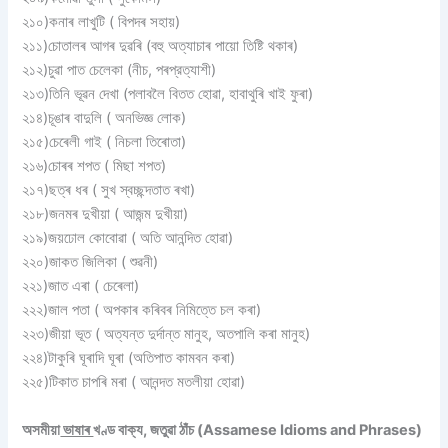
২১০)কনাৰ লাখুটি ( বিপদৰ সহায়)
২১১)চোতালৰ আগৰ দুৱৰি (বহু অত্যাচাৰ পায়ো তিষ্টি থকাৰ)
২১২)চুৱা পাত চেলেকা (নীচ, পৰপ্রত্যাশী)
২১৩)তিনি ভূৱন দেখা (পলাবলৈ বিতত হােৱা, হাবাথুৰি খাই ফুৰা)
২১৪)চূঙাৰ বাদুলি ( অনভিজ্ঞ লােক)
২১৫)চেৰেলী গাই ( নিচলা তিৰােতা)
২১৬)চোৰৰ শপত ( মিছা শপত)
২১৭)ছত্ৰ ধৰ ( সুখ স্বচ্ছন্দতাত ৰখা)
২১৮)জনমৰ দুখীয়া ( আজন্ম দুখীয়া)
২১৯)জয়ঢােল কোবােৱা ( অতি আনন্দিত হােৱা)
২২০)জাকত জিলিকা ( শুৱনী)
২২১)জাত এৰা ( চেৰেলা)
২২২)জাল পতা ( অপকাৰ কৰিবৰ নিমিত্তে চল কৰা)
২২৩)জীয়া ভূত ( অত্যন্ত দুর্দান্ত মানুহ, অতপালি কৰা মানুহ)
২২৪)টাকুৰি ঘূৰাদি ঘূৰা (অতিপাত কামবন কৰা)
২২৫)টিকাত চাপৰি মৰা ( আনন্দত মতলীয়া হােৱা)
অসমীয়া
ভাষাৰ
খণ্ড বাক্য, জতুৱা ঠাঁচ (Assamese Idioms and Phrases)