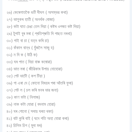
২৬) কেৰেলাতকৈ গুটি দীঘল ( অসম্ভৱ কথা)
২৭) ভালুকৰ হাতী ( অনৰ্থক বোজা)
২৮) কটা ঘাত চেঙা তেল দিয়া ( কষ্টৰ ওপৰত কষ্ট দিয়া)
২৯) টুপাই বুৰ মৰা ( প্ৰতিশ্ৰুতি দি পাছত নৰখা)
৩০) গাই বা চা ( যত্ন কৰি চা)
৩১) কঁকাল বান্ধ ( যুঁজলৈ সাজু হ)
৩২) ন দি ক ( উঠি ক)
৩৩) ঘৰ পাত ( বিয়া বাৰু কৰোৱা)
৩৪) ভাত মৰা ( জীৱিকাৰ উপায় নোহোৱা)
৩৫) পেট ভাটৌ ( কপ টিয়া )
৩৬) গা এৰা দে ( কোনো বিষয়ৰ পৰা আঁতৰি ফুৰা)
৩৭) পেট ল ( চল কৰি মনৰ ভাৱ জনা)
৩৮) কাণ ফটা ( নিলাজ)
৩৯) নাক কটা যোৱা ( বদনাম হোৱা)
৪০) ঘৰ গোনো ( সদায় ঘৰত থকা)
৪১) বাট কুৰি বাই ( ঘনে পতি অহা যোৱা কৰা)
৪২) চিলিম চিগ ( মুদা মৰ)