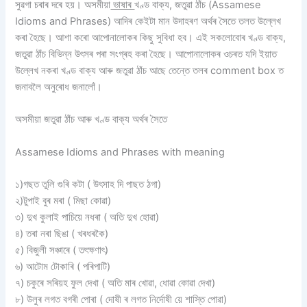
সুৱগা চৰাৰ দৰে হয়। অসমীয়া
ভাষাৰ
খণ্ড বাক্য, জতুৱা ঠাঁচ (Assamese
Idioms and Phrases) আদিৰ কেইটা মান উদাহৰণ অৰ্থৰ সৈতে তলত উল্লেখ
কৰা হৈছে। আশা কৰো আপোনালোকৰ কিছু সুবিধা হব। এই সকলোবোৰ খণ্ড বাক্য,
জতুৱা ঠাঁচ বিভিন্ন উৎসৰ পৰা সংগ্ৰহ কৰা হৈছে। আপোনালোকৰ ওচৰত যদি ইয়াত
উল্লেখ নকৰা খণ্ড বাক্য আৰু জতুৱা ঠাঁচ আছে তেন্তে তলৰ comment box ত
জনাবলৈ অনুৰোধ জনালোঁ।
অসমীয়া জতুৱা ঠাঁচ আৰু খণ্ড বাক্য অৰ্থৰ সৈতে
Assamese Idioms and Phrases with meaning
১)গছত তুলি গুৰি কটা ( উৎসাহ দি পাছত ঠগা)
২)টুপাই বুৰ মৰা ( মিছা কোৱা)
৩) দুখ কুলাই পাচিয়ে নধৰা ( অতি দুখ হোৱা)
৪) তৰা নৰা ছিঙা ( খৰধৰকৈ)
৫) বিজুলী সঞ্চাৰে ( তৎক্ষণাৎ)
৬) আটোম টোকাৰি ( পৰিপাটি)
৭) চকুৰে সৰিয়হ ফুল দেখা ( অতি মাৰ খোৱা, ধোৱা কোৱা দেখা)
৮) উলুৰ লগত বগৰী পোৰা ( দোষী ৰ লগত নিৰ্দোষী য়ে শাস্তি পোৱা)