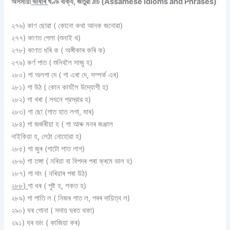
অসমীয়া
ভাষাৰ
খণ্ড বাক্য, জতুৱা ঠাঁচ (Assamese Idioms and Phrases)
২৭৬) কাণ ছােৱা ( কোনাে কথা আনক জনোৱা)
২৭৭) কাণত পেলা (শুনাই থ)
২৭৮) কাণত ধৰি ক ( অঙ্গীকাৰ কৰি ক)
২৭৯) কর্ণ পাত ( শুনিবলৈ সাজু হ)
২৮০) গা অলগা দে ( গা এৰা দে, সম্পর্ক এৰ)
২৮১) গা উঠ ( কোন কার্যলৈ উদ্যোগী হ)
২৮২) গা খৰা ( সঘনে প্রস্রাৱ হ)
২৮৩) গা ছাে (গাত হাত লগা, মাৰ)
২৮৪) গা জৰ্জৰীয়া হ ( গা আৰু মনৰ জঞ্জাল
নাইকিয়া হ, লেঠা নােহােৱা হ)
২৮৫) গা জুৰ (গাটো শাত লাগ)
২৮৬) গা তঙ্গা ( নৰিয়া বা বিপদৰ পৰা ক্ৰমে ভাল হ)
২৮৭) গা দাং ( নৰিয়াৰ পৰা উঠ)
২৮৮)
গা ধৰ ( পুষ্ট হ, শকত হ)
২৮৯) গা পাতি ল ( নিজৰ গাত ল, পৰৰ দায়িত্ব ল)
২৯০) ঘৰ গােনা ( সদায় ঘৰত থকা)
২৯১) ঘৰ ভাং ( কাজিয়া কৰ)