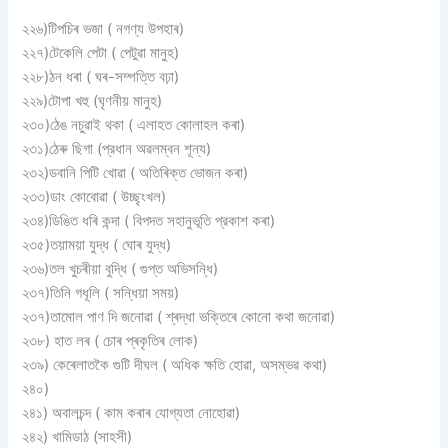
২২৬)টিপচিৰ ভজা ( নগণ্য উপহাৰ)
২২৭)টেকেলি পেটা ( পেটুৱা মানুহ)
২২৮)ঠন ধৰা ( ঘৰ-সম্পত্তি বঢ়া)
২২৯)টোপা খহু (ঘৃণনীয় মানুহ)
২৩০)ঠেঙ নচুৱাই থকা ( এলাহত কোলাহল কৰা)
২৩১)ঠেৰু ছিগা (প্রধান অৱলম্বন শূন্য)
২৩২)ডবানি পিটি খােৱা ( অতিৰিক্ত ভােজন কৰা)
২৩৩)ডাং কোবােৱা ( উচ্ছৃংখল)
২৩৪)ডিঙিত ধৰি কন্দা ( বিপদত সহানুভূতি প্রকাশ কৰা)
২৩৫)তয়াময়া যুদ্ধ ( ঘােৰ যুদ্ধ)
২৩৬)তল খুচৰীয়া বুদ্ধি ( গুপ্ত অভিসন্ধি)
২৩৭)তিনি গধূলি ( সন্ধিয়া সময়)
২৩৭)তামোল পাণ দি জনোৱা ( শ্ৰদ্ধা ভক্তিৰে কোনো কথা জনোৱা)
২৩৮) হাত লৰ ( চোৰ প্ৰকৃতিৰ লোক)
২৩৯) কেৰেলাতকৈ গুটি দীঘল ( অধিক ক্ষতি হোৱা, অসম্ভৱ কথা)
২৪০)
২৪১) অবালচন্দ ( কাম কৰাৰ যোগ্যতা নোহোৱা)
২৪২) খামিডাঠ (সাহসী)