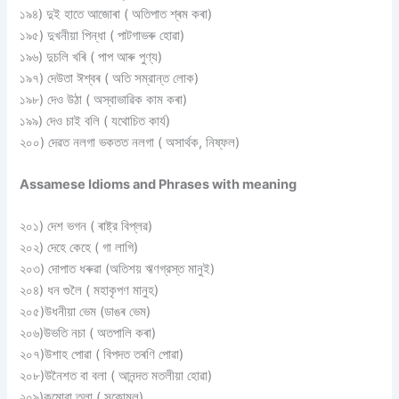
১৯৪) দুই হাতে আজোৰা ( অতিপাত শ্ৰম কৰা)
১৯৫) দুখনীয়া পিন্ধা ( পাটগাভৰু হােৱা)
১৯৬) দুচলি খৰি ( পাপ আৰু পুণ্য)
১৯৭) দেউতা ঈশ্বৰ ( অতি সম্রান্ত লােক)
১৯৮) দেও উঠা ( অস্বাভাৱিক কাম কৰা)
১৯৯) দেও চাই বলি ( যথােচিত কার্য)
২০০) দেৱত নলগা ভকতত নলগা ( অসার্থক, নিষ্ফল)
Assamese Idioms and Phrases with meaning
২০১) দেশ ভগন ( ৰাষ্ট্র বিপ্লৱ)
২০২) দেহে কেহে ( গা লাগি)
২০৩) দোপাত ধৰুৱা (অতিশয় ঋণগ্রস্ত মানুই)
২০৪) ধন গুলৈ ( মহাকৃপণ মানুহ)
২০৫)উধনীয়া ভেম (ডাঙৰ ভেম)
২০৬)উভতি নচা ( অতপালি কৰা)
২০৭)উশাহ পােৱা ( বিপদত তৰণি পােৱা)
২০৮)উনৈশত বা বলা ( আনন্দত মতলীয়া হােৱা)
২০৯)কমােৱা তুলা ( সুকোমল)