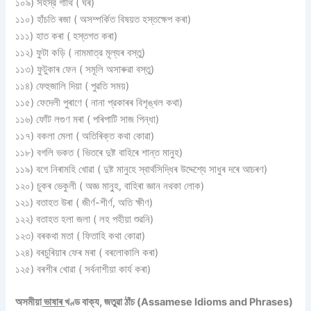
১০৯) সহস্র গাঁথি ( ঘৰ)
১১০) হাঁচতি ৰজা ( অসম্পর্কিত বিষয়ত হস্তক্ষেপ কৰা)
১১১) হাত কৰা ( হস্তগত কৰা)
১১২) ফুটা কড়ি ( নামমাত্র মূল্যৰ বস্তু)
১১৩) ফুটুকাৰ ফেন ( সমূলি অসাৰুৱা বস্তু)
১১৪) ফেহুজালি দিয়া ( পুৱতি সময়)
১১৫) ফেদেলী পুৰাণে ( নানা প্রকাৰৰ বিশৃঙ্খল কথা)
১১৬) ফোঁট লগুণ মৰা ( পৰিপাটি সাজ পিন্ধা)
১১৭) বকলা মেলা ( অতিৰিক্ত কথা কোৱা)
১১৮) বগলি ভকত ( ভিতৰে দুষ্ট বাহিৰে শান্ত মানুহ)
১১৯) বগে নিৰামহি খােৱা ( দুষ্ট মানুহে স্বার্থসিদ্ধিৰ উদ্দেশ্যে সাধুৰ দৰে আচৰণ)
১২০) চুকৰ ভেকুলী ( অজ্ঞ মানু্হ, বাহিৰা জ্ঞান নথকা লোক)
১২১) বতাহত উৰা ( জীর্ণ-শীর্ণ, অতি ক্ষীণ)
১২২) বতাহত হলা জলা ( লহ পহীয়া শুৱনি)
১২৩) বৰকথা মতা ( ফিতাহি কথা কোৱা)
১২৪) বৰচুৰিয়াৰ ফেৰ মৰা ( বৰলােকালি কৰা)
১২৫) বৰশীৰ খােৱা ( সর্বনাশীয়া কার্য কৰা)
অসমীয়া
ভাষাৰ
খণ্ড বাক্য, জতুৱা ঠাঁচ (Assamese Idioms and Phrases)