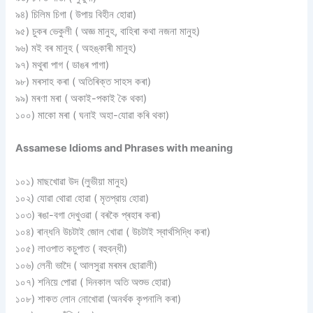
৯৪) চিলিম চিগা ( উপায় বিহীন হােৱা)
৯৫) চুকৰ ভেকুলী ( অজ্ঞ মানুহ, বাহিৰা কথা নজনা মানুহ)
৯৬) মই বৰ মানুহ ( অহঙ্কাৰী মানুহ)
৯৭) মথুৰা পাগ ( ডাঙৰ পাগা)
৯৮) মৰসাহ কৰা ( অতিৰিক্ত সাহস কৰা)
৯৯) মৰণা মৰা ( অকাই-পকাই কৈ থকা)
১০০) মাকো মৰা ( ঘনাই অহা-যােৱা কৰি থকা)
Assamese Idioms and Phrases with meaning
১০১) মাছখোৱা উদ (লুভীয়া মানুহ)
১০২) যােৱা থোৱা হােৱা ( মৃতপ্রায় হােৱা)
১০৩) ৰঙা-বগা দেখুওৱা ( বৰকৈ প্ৰহাৰ কৰা)
১০৪) ৰান্ধনি উচটাই জোল খোৱা ( উচটাই স্বার্থসিদ্ধি কৰা)
১০৫) লাওপাত কচুপাত ( বহুবন্ধী)
১০৬) লেনী ভাদৈ ( আলসুৱা মৰমৰ ছােৱালী)
১০৭) শনিয়ে পােৱা ( দিনকাল অতি অশুভ হােৱা)
১০৮) শাকত লােন নােখােৱা (অনর্থক কৃপনালি কৰা)