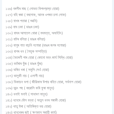
১২৬) বৰশীৰ মাছ ( লােভত বিপদগ্রস্ত হােৱা)
১২৭) বহি ৰজা ( বৰলােক, আনৰ ওপৰত চলা লােক)
১২৮) বাখৰ পতাৱা ( শুৱনি)
১২৯) বাঘ ঢকা ( ডাঙৰ ঢকা)
১৩০) বাঘৰ আগতেল খােৱা ( মদমত্ত, অঘাইটং)
১৩১) বাটৰ বলিয়া ( ডাঙৰ বলিয়া)
১৩২) বাপুৰ গাত বাঢ়নি লগােৱা (ডাঙৰ জগৰ লগােৱা)
১৩৩) বাপৰ ধন ( পৈতৃক সম্পত্তি)
১৩৪) বৈতৰণী পাৰ হােৱা ( কোনাে মহৎ কার্য সিদ্ধি হােৱা)
১৩৫) ভতঁৰাৰ যুঁজ ( ডাঙৰ যুঁজ)
১৩৬) ভৰিত ধৰা ( সমূলি সেওঁ হােৱা)
১৩৭) ভালুকী নাচ ( এলাগী নাচ)
১৩৮) ভিকাচন ভগা ( জীৱিকাৰ উপায় ৰহিত হােৱা, সর্বনাশ হােৱা)
১৩৯) ভুচং পহু ( বহুৱালি কৰি ফুৰা মানুহ)
১৪০) ধনাই মনাই ( সাধাৰণ মানুহ)
১৪১) ধনেৰে দৌল বন্ধা ( অতুল ধনৰ গৰাকী হোৱা)
১৪২) ধাতু উৰা ( অতিৰিক্ত ভয় হােৱা)
১৪৩) ধানখেৰৰ জুই ( ক্ষণকাল স্থায়ী কার্য)