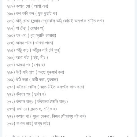
২৫৯) কপাল ধো ( আশা এৰ)
২৬০) কণ কণি কৰ ( ফুচ ফুচাই ক)
২৬১) আঁঠু চোঙা (সন্মান দেখুৱাবলৈ আঁঠু কোঁচাই অলপকৈ মাটিত লগা)
২৬২) গা টেঙা ( বেজাৰ পা)
২৬৩) ঘৰ ধৰা ( গৃহ স্থালি চলোৱা)
২৬৪) আসন পাৰে ( থাপনা পাতে)
২৬৫) আঁঠু কাঢ় ( আঁ
ঠু
ৰে লৰি চৰি ফুৰ)
২৬৬) আধা কটা ( দুষ্ট, নীচ )
২৬৭) আধ্যা পৰ ( শেষ হ)
২৬৮)
উঠি পৰি লাগ ( অহাে পুৰুষাৰ্থ কৰ)
২৬৯) উঠি ৰজা ( ভাৱী ৰজা, যুৱৰাজ)
২৭০) একৈয়া বােটল ( বহুত ঠাইত অলপকৈ লাভ কৰে)
২৭১)
কঁকাল পৰ ( দুর্বল হ)
২৭২) কঁকাল বান্ধ ( কঁকালত টঙ্গালি বান্ধ)
২৭৩)
কথা দে ( সন্মত হ, মান্তি হ)
২৭৪) কপাল খা ( সুচল হেৰুৱা, নিজৰ সৌভাগ্য নষ্ট কৰ)
২৭৫) কপাল নাই( ভাগ্য নাই)