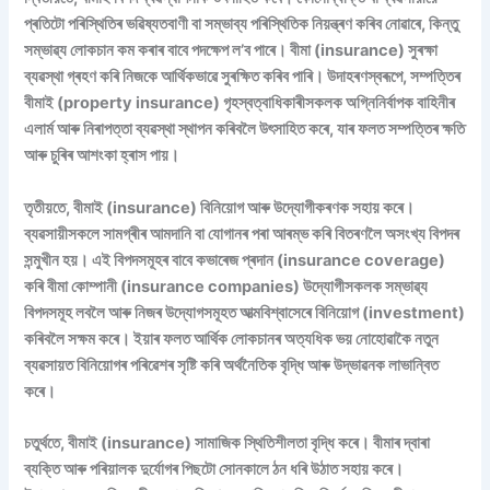
প্ৰতিটো পৰিস্থিতিৰ ভৱিষ্যতবাণী বা সম্ভাব্য পৰিস্থিতিক নিয়ন্ত্ৰণ কৰিব নোৱাৰে, কিন্তু
সম্ভাৱ্য লোকচান কম কৰাৰ বাবে পদক্ষেপ ল’ব পাৰে। বীমা (insurance) সুৰক্ষা
ব্যৱস্থা গ্ৰহণ কৰি নিজকে আৰ্থিকভাৱে সুৰক্ষিত কৰিব পাৰি। উদাহৰণস্বৰূপে, সম্পত্তিৰ
বীমাই (property insurance) গৃহস্বত্বাধিকাৰীসকলক অগ্নিনিৰ্বাপক বাহিনীৰ
এলাৰ্ম আৰু নিৰাপত্তা ব্যৱস্থা স্থাপন কৰিবলৈ উৎসাহিত কৰে, যাৰ ফলত সম্পত্তিৰ ক্ষতি
আৰু চুৰিৰ আশংকা হ্ৰাস পায়।
তৃতীয়তে, বীমাই (insurance) বিনিয়োগ আৰু উদ্যোগীকৰণক সহায় কৰে।
ব্যৱসায়ীসকলে সামগ্ৰীৰ আমদানি বা যোগানৰ পৰা আৰম্ভ কৰি বিতৰণলৈ অসংখ্য বিপদৰ
সন্মুখীন হয়। এই বিপদসমূহৰ বাবে কভাৰেজ প্ৰদান (insurance coverage)
কৰি বীমা কোম্পানী (insurance companies) উদ্যোগীসকলক সম্ভাৱ্য
বিপদসমূহ লবলৈ আৰু নিজৰ উদ্যোগসমূহত আত্মবিশ্বাসেৰে বিনিয়োগ (investment)
কৰিবলৈ সক্ষম কৰে। ইয়াৰ ফলত আৰ্থিক লোকচানৰ অত্যধিক ভয় নোহোৱাকৈ নতুন
ব্যৱসায়ত বিনিয়োগৰ পৰিৱেশৰ সৃষ্টি কৰি অৰ্থনৈতিক বৃদ্ধি আৰু উদ্ভাৱনক লাভান্বিত
কৰে।
চতুৰ্থতে, বীমাই (insurance) সামাজিক স্থিতিশীলতা বৃদ্ধি কৰে। বীমাৰ দ্বাৰা
ব্যক্তি আৰু পৰিয়ালক দুৰ্যোগৰ পিছটো সোনকালে ঠন ধৰি উঠাত সহায় কৰে।