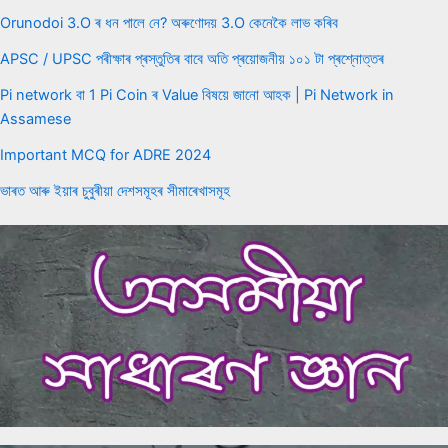
Orunodoi 3.O ৰ ধন পালে নে? অৰুণোদয় 3.O কেনেকৈ লাভ কৰিব
APSC / UPSC পৰীক্ষাৰ প্ৰস্তুতিৰ বাবে অতি প্ৰয়োজনীয় ১০১ টা প্ৰশ্নোত্তৰ
Pi network বা 1 Pi Coin ৰ Value বিষয়ে জানো আহক | Pi Network in
Assamese
Important MCQ for ADRE 2024
ভাৰত আৰু ইয়াৰ চুবুৰীয়া দেশসমূহৰ সীমাৰেখাসমূহ