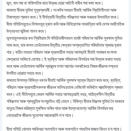
ভুল, বাদ পৰা বা গাফিলতিৰ বাবে উদ্ভৱ হোৱা আইনী দাবীৰ পৰা ৰক্ষা কৰে।
ভাৰতত বীমাৰ সুবিধা সুদূৰপ্ৰসাৰী। সংকটৰ সময়ত বীমাই আৰ্থিক স্থিতিশীলতা আৰু
নিৰাপত্তা প্ৰদান কৰে। ই দীৰ্ঘম্যাদী বিত্তীয় পৰিকল্পনা আৰু সঞ্চয়ক উৎসাহিত কৰে।
বীমা পলিচিসমূহেও বিপদসমূহ হ্ৰাস কৰি আৰু বিনিয়োগক লাভান্বিত কৰি দেশৰ অৰ্থনৈতিক
উন্নয়নত ভূমিকা পালন কৰে।
তুলনামূলকভাৱে কম প্ৰিমিয়াম দি পলিচিধাৰীসকলে যথেষ্ট পৰিমাণৰ আৰ্থিক সুৰক্ষাৰ সুবিধা
লাভ কৰে, যাৰ ফলত তেওঁলোকৰ বিত্তীয় ক্ষেত্ৰত অপ্ৰত্যাশিত পৰিঘটনাৰ প্ৰভাৱ হ্ৰাস
পায়। কঠিন সময়ত পৰিয়াল আৰু ব্যৱসায়ীক সহায় আগবঢ়াই বীমাই সমাজৰ মংগলৰ
ক্ষেত্ৰতো অৰিহণা যোগায়। ই ব্যক্তি আৰু পৰিয়ালক বিপৰ্যয়ৰ পৰা উদ্ধাৰ কৰাত সহায়
কৰে আৰু তেওঁলোকৰ আৰ্থিক স্বাস্থ্যৰ লগত আপোচ নকৰাকৈয়ে নিজৰ জীৱনৰ লক্ষ্যত
উপনীত হোৱাত সহায় কৰে।
ভাৰতত উপলব্ধ বিভিন্ন ধৰণৰ বীমাই আৰ্থিক সুৰক্ষাৰ স্তম্ভ হিচাপে কাম কৰে, ব্যক্তি,
পৰিয়াল আৰু ব্যৱসায়ীসকলক জীৱনৰ অনিশ্চয়তাক নেভিগেট কৰিবলৈ আত্মবিশ্বাস প্ৰদান
কৰে। এই নীতিসমূহে কেৱল আৰ্থিক সহায় আগবঢ়োৱাই নহয়, দায়িত্বশীল বিত্তীয়
পৰিকল্পনা আৰু প্ৰস্তুতিৰ সংস্কৃতিও গঢ়ি তোলে। বিভিন্ন বীমাৰ বিকল্পৰ সুবিধা লৈ ভাৰতৰ
মানুহে নিজৰ ভৱিষ্যত সুৰক্ষিত কৰিব পাৰে আৰু উল্লেখযোগ্য আৰ্থিক বিপৰ্যয়ৰ ভয়
নোহোৱাকৈ জীৱনৰ সুযোগক আকোৱালি ল’ব পাৰে।
বীমা পলিচি খোলাৰ প্ৰক্ৰিয়া অনলাইন আৰু অফলাইন পদ্ধতিৰ মাজত ভিন্ন হ’ব পাৰে।