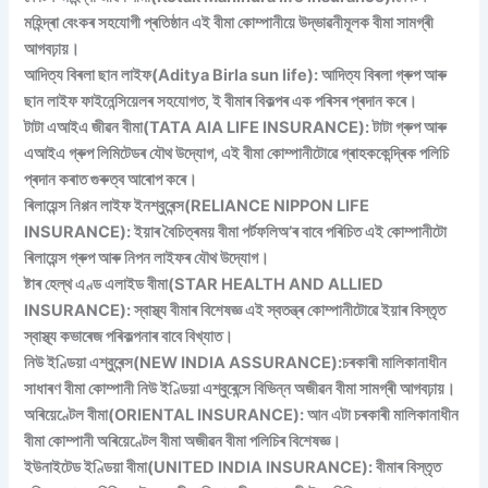
মহিন্দ্ৰা বেংকৰ সহযোগী প্ৰতিষ্ঠান এই বীমা কোম্পানীয়ে উদ্ভাৱনীমূলক বীমা সামগ্ৰী
আগবঢ়ায়।
আদিত্য বিৰলা ছান লাইফ(Aditya Birla sun life): আদিত্য বিৰলা গ্ৰুপ আৰু
ছান লাইফ ফাইনেন্সিয়েলৰ সহযোগত, ই বীমাৰ বিকল্পৰ এক পৰিসৰ প্ৰদান কৰে।
টাটা এআইএ জীৱন বীমা(TATA AIA LIFE INSURANCE): টাটা গ্ৰুপ আৰু
এআইএ গ্ৰুপ লিমিটেডৰ যৌথ উদ্যোগ, এই বীমা কোম্পানীটোৱে গ্ৰাহককেন্দ্ৰিক পলিচি
প্ৰদান কৰাত গুৰুত্ব আৰোপ কৰে।
ৰিলায়েন্স নিপ্পন লাইফ ইনশ্বুৰেন্স(RELIANCE NIPPON LIFE
INSURANCE): ইয়াৰ বৈচিত্ৰময় বীমা পৰ্টফলিঅ’ৰ বাবে পৰিচিত এই কোম্পানীটো
ৰিলায়েন্স গ্ৰুপ আৰু নিপন লাইফৰ যৌথ উদ্যোগ।
ষ্টাৰ হেল্থ এণ্ড এলাইড বীমা(STAR HEALTH AND ALLIED
INSURANCE): স্বাস্থ্য বীমাৰ বিশেষজ্ঞ এই স্বতন্ত্ৰ কোম্পানীটোৱে ইয়াৰ বিস্তৃত
স্বাস্থ্য কভাৰেজ পৰিকল্পনাৰ বাবে বিখ্যাত।
নিউ ইণ্ডিয়া এশ্বুৰেন্স(NEW INDIA ASSURANCE):চৰকাৰী মালিকানাধীন
সাধাৰণ বীমা কোম্পানী নিউ ইণ্ডিয়া এশ্বুৰেন্সে বিভিন্ন অজীৱন বীমা সামগ্ৰী আগবঢ়ায়।
অৰিয়েণ্টেল বীমা(ORIENTAL INSURANCE): আন এটা চৰকাৰী মালিকানাধীন
বীমা কোম্পানী অৰিয়েণ্টেল বীমা অজীৱন বীমা পলিচিৰ বিশেষজ্ঞ।
ইউনাইটেড ইণ্ডিয়া বীমা(UNITED INDIA INSURANCE): বীমাৰ বিস্তৃত