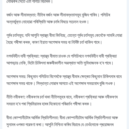
নেটৱৰ্কৰ সৈতে এটা পলিচি বিচাৰক।
বৰ্জন আৰু সীমাবদ্ধতা: নীতিৰ বৰ্জন আৰু সীমাবদ্ধতাসমূহ বুজিব পাৰিব। পলিচিৰ
অন্তৰ্ভুক্ত নোহোৱা পৰিস্থিতি আৰু চৰ্তৰ বিষয়ে সচেতন হওক।
পূৰ্বৰ চৰ্তসমূহ: যদি আপুনি স্বাস্থ্য বীমা কিনিছে, তেন্তে পূৰ্বৰ চৰ্তসমূহ কেনেকৈ সামৰি লোৱা
হৈছে পৰীক্ষা কৰক, কাৰণ ইয়াত অপেক্ষাৰ সময় বা নিৰ্দিষ্ট চৰ্ত থাকিব পাৰে।
নগদবিহীন দাবী প্ৰক্ৰিয়া: স্বাস্থ্য বীমাত চাওক যে পলিচিখনে নগদবিহীন দাবী প্ৰক্ৰিয়া
আগবঢ়ায় নেকি, যিটো চিকিৎসা জৰুৰীকালীন অৱস্থাত অতি সুবিধাজনক হ’ব পাৰে।
অপেক্ষাৰ সময়: কিছুমান পলিচিত বিশেষকৈ স্বাস্থ্য বীমাৰ ক্ষেত্ৰত কিছুমান চিকিৎসাৰ বাবে
অপেক্ষাৰ সময় থাকে। সিদ্ধান্ত লোৱাৰ আগতে এই অপেক্ষাৰ সময়বোৰ বুজি লওক।
নীতি নবীকৰণ: নবীকৰণৰ চৰ্ত থকা নীতিসমূহৰ বাবে, নবীকৰণ প্ৰক্ৰিয়া আৰু নবীকৰণৰ
সময়ত হ’ব পৰা প্ৰিমিয়ামৰ হাৰৰ যিকোনো পৰিৱৰ্তন পৰীক্ষা কৰক।
বীমা কোম্পানীটোৰ আৰ্থিক স্থিতিশীলতা: বীমা কোম্পানীটোৰ আৰ্থিক স্থিতিশীলতা আৰু
সুনামৰ ওপৰত গৱেষণা কৰা। আপুনি নিশ্চিত কৰিব বিচাৰে যে তেওঁলোকে প্ৰয়োজনৰ