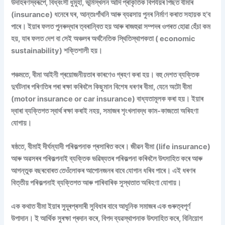
উদাহৰণস্বৰূপে, বিধ্বংসী ধুমুহা, ভূমিস্খলন আদি প্ৰাকৃতিক বিপৰ্যয়ৰ পিছত বীমাৰ
(insurance) ধনেৰে ঘৰ, আন্তঃগাঁথনি আৰু ব্যৱসায় পুনৰ নিৰ্মাণ কৰাত সহায়ক হ’ব
পাৰে। ইয়াৰ ফলত পুনৰুদ্ধাৰ ত্বৰান্বিত হয় আৰু ৰাজহুৱা সম্পদৰ ওপৰত হোৱা হেঁচা কম
হয়, যাৰ ফলত দেশ বা সেই অঞ্চলৰ অৰ্থনৈতিক স্থিতিস্থাপকতা ( economic
sustainability) শক্তিশালী হয়।
পঞ্চমতে, বীমা আইনী প্ৰয়োজনীয়তাৰ কাৰণেও গ্ৰহণ কৰা হয়। বহু দেশত ব্যক্তিক
দুৰ্ঘটনাৰ পৰিণতিৰ পৰা ৰক্ষা কৰিবলৈ কিছুমান বিশেষ ধৰণৰ বীমা, যেনে অটো বীমা
(motor insurance or car insurance) বাধ্যতামূলক কৰা হয়। ইয়াৰ
দ্বাৰা ব্যক্তিগত স্বাৰ্থ ৰক্ষা কৰাই নহয়, সমাজৰ শৃংখলাবদ্ধ কাম-কাজতো অৰিহণা
যোগায়।
ষষ্ঠতে, বীমাই দীৰ্ঘম্যাদী পৰিকল্পনাক প্ৰসাৰিত কৰে। জীৱন বীমা (life insurance)
আৰু অৱসৰৰ পৰিকল্পনাই ব্যক্তিক ভৱিষ্যতৰ পৰিকল্পনা কৰিবলৈ উৎসাহিত কৰে আৰু
আগন্তুক বছৰবোৰত তেওঁলোকৰ আপোনজনৰ বাবে যোগান ধৰিব পাৰে। এই ধৰণৰ
বিত্তীয় পৰিকল্পনাই ব্যক্তিগত আৰু পাৰিবাৰিক সুস্থতাত অৰিহণা যোগায়।
এক কথাত বীমা ইয়াৰ সুদূৰপ্ৰসাৰী সুবিধাৰ বাবে আধুনিক সমাজৰ এক গুৰুত্বপূৰ্ণ
উপাদান। ই আৰ্থিক সুৰক্ষা প্ৰদান কৰে, বিপদ ব্যৱস্থাপনাক উৎসাহিত কৰে, বিনিয়োগ