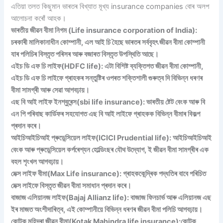
এতিয়া তলত কিছুমান ভাৰতৰ বিখ্যাত মূখ্য insurance companies বোৰ অলপ
আলোচনা কৰোঁ আহক।
ভাৰতীয় জীৱন বীমা নিগম (Life insurance corporation of India):
চৰকাৰী মালিকানাধীন কোম্পানী, এল আই চি হৈছে ভাৰতৰ সৰ্ববৃহৎ জীৱন বীমা কোম্পানী
যাৰ পলিচিৰ বিস্তৃত পৰিসৰ আৰু বজাৰত বিস্তৃত উপস্থিতি আছে।
এইচ ডি এফ চি লাইফ(HDFC life): এটা বিশিষ্ট ব্যক্তিগত জীৱন বীমা কোম্পানী,
এইচ ডি এফ চি লাইফে গ্ৰাহকৰ সন্তুষ্টিৰ ওপৰত শক্তিশালী গুৰুত্ব দি বিভিন্ন ধৰণৰ
বীমা সামগ্ৰী আৰু সেৱা আগবঢ়ায়।
এছ বি আই লাইফ ইনশ্বুৰেন্স(sbi life insurance): ভাৰতীয় ষ্টেট বেংক আৰু বি
এন পি পৰিবাছ কাৰ্ডিফৰ সহযোগত এছ বি আই লাইফে গ্ৰাহকক বিভিন্ন বীমাৰ বিকল্প
প্ৰদান কৰে।
আইচিআইচিআই প্ৰুডেন্সিয়েল লাইফ(ICICI Prudential life): আইচিআইচিআই
বেংক আৰু প্ৰুডেন্সিয়েল কৰ্পৰেশ্যন হোল্ডিংছৰ যৌথ উদ্যোগ, ই জীৱন বীমা সামগ্ৰীৰ এক
বহল শৃংখল আগবঢ়ায়।
মেক্স লাইফ বীমা(Max Life insurance): গ্ৰাহককেন্দ্ৰিক পদ্ধতিৰ বাবে পৰিচিত
মেক্স লাইফে বিস্তৃত জীৱন বীমা সমাধান প্ৰদান কৰে।
বাজাজ এলিয়ানজ লাইফ(Bajaj Allianz life): বাজাজ ফিনচাৰ্ভ আৰু এলিয়ানজ এছ
ইৰ মাজত অংশীদাৰিত্ব, এই কোম্পানীয়ে বিভিন্ন ধৰণৰ জীৱন বীমা পলিচি আগবঢ়ায়।
কোটক মহিন্দ্ৰা জীৱন বীমা(Kotak Mahindra life insurance):কোটক