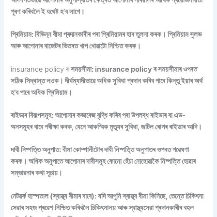
পূৰণ কৰিবলৈ ই যথেষ্ট হ’ব লাগে।
প্ৰিমিয়াম: বিভিন্ন বীমা প্ৰদানকাৰীৰ পৰা প্ৰিমিয়ামৰ হাৰ তুলনা কৰক। প্ৰিমিয়াম সুলভ
আৰু আপোনাৰ বাজেটৰ ভিতৰত খাপ খোৱাটো নিশ্চিত কৰক।
insurance policy ৰ
সময়সীমা: insurance policy ৰ সময়সীমাৰ ওপৰত
সঠিক সিদ্ধান্ত লওক। দীৰ্ঘম্যাদীভাৱে অধিক সুবিধা প্ৰদান কৰিব পাৰে কিন্তু ইয়াৰ অৰ্থ
হ’ব পাৰে অধিক প্ৰিমিয়াম।
ৰাইডাৰ বিকল্পসমূহ: আপোনাৰ কভাৰেজ বৃদ্ধি কৰিব পৰা উপলব্ধ ৰাইডাৰ বা এড-
অনসমূহৰ বাবে পৰীক্ষা কৰক, যেনে আকস্মিক মৃত্যুৰ সুবিধা, জটিল ৰোগৰ ৰাইডাৰ আদি।
দাবী নিষ্পত্তি অনুপাত: বীমা কোম্পানীটোৰ দাবী নিষ্পত্তি অনুপাতৰ ওপৰত গৱেষণা
কৰক। অধিক অনুপাতে আপোনাৰ দাবীসমূহ কোনো হেঁচা নোহোৱাকৈ নিষ্পত্তি হোৱাৰ
সম্ভাৱনাৰ কথা সূচায়।
নেটৱৰ্ক হাস্পতাল (স্বাস্থ্য বীমাৰ বাবে): যদি আপুনি স্বাস্থ্য বীমা কিনিছে, তেন্তে চিকিৎসা
সেৱাৰ সহজ প্ৰৱেশ নিশ্চিত কৰিবলৈ চিকিৎসালয় আৰু স্বাস্থ্যসেৱা প্ৰদানকাৰীৰ বহল