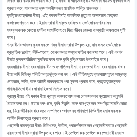
বিপদৰ বাবে কভাৰেজ প্ৰদান কৰে। ই ঘৰুৱা বা আন্তঃৰাষ্ট্ৰীয় ভ্ৰমণৰ সময়ত সুৰক্ষাৰ জাল
প্ৰদান কৰে, যাৰ ফলত ভ্ৰমণকাৰীসকলে মানসিক শান্তি লাভ কৰে।
ব্যক্তিগত দুৰ্ঘটনা বীমা(: এই ধৰণৰ বীমাই আকস্মিক মৃত্যু বা অক্ষমতাৰ ক্ষেত্ৰত
কভাৰেজ প্ৰদান কৰে। ইয়াৰ দ্বাৰা বীমাকৃত ব্যক্তি বা তেওঁলোকৰ পৰিয়ালৰ
সদস্যসকলক কোনো দুৰ্ঘটনা সংঘটিত হ’লে যিয়ে জীৱন হেৰুৱা বা স্থায়ী অক্ষমতাৰ সৃষ্টি
কৰে।
শস্য বীমাঃ ভাৰতৰ কৃষকসকলে শস্য বীমাৰ দ্বাৰা উপকৃত হয়, যাৰ ফলত তেওঁলোকে
প্ৰাকৃতিক দুৰ্যোগ, কীট-পতংগ, ৰোগৰ ফলত শস্যৰ ক্ষতিৰ পৰা ৰক্ষা পৰে। এই ধৰণৰ
বীমাই কৃষকৰ জীৱিকা সুৰক্ষিত কৰে আৰু কৃষি বৃদ্ধিৰ বাবে উৎসাহিত কৰে।
ব্যৱসায়িক বীমা: ব্যৱসায়িক বীমাত সম্পত্তিৰ বীমা, দায়বদ্ধতা বীমা, ব্যৱসায়িক বাধাৰ
বীমা আদি বিভিন্ন পলিচি অন্তৰ্ভুক্ত কৰা হয়। এই নীতিসমূহে ব্যৱসায়সমূহক সম্ভাৱ্য
লোকচান, ক্ষতি, আৰু আইনী দায়বদ্ধতাৰ পৰা সুৰক্ষা প্ৰদান কৰে, প্ৰত্যাহ্বানমূলক
পৰিস্থিতিতো ইয়াৰ ধাৰাবাহিকতা নিশ্চিত কৰে।
গ্ৰাম্য বীমাঃ এই ধৰণৰ বীমা গ্ৰাম্য অঞ্চলত বাস কৰা লোকসকলৰ প্ৰয়োজন অনুসৰি
তৈয়াৰ কৰা হয়। ইয়াত গৰু-ম’হ, কৃষি সঁজুলি, আৰু বাসগৃহৰ দৰে সম্পত্তি সামৰি লোৱা
হয়, যিয়ে জীৱিকাৰ বাবে এনে সম্পত্তিৰ ওপৰত বহু পৰিমাণে নিৰ্ভৰশীল লোকসকলক
আৰ্থিক নিৰাপত্তা প্ৰদান কৰে।
পেছাদাৰী দায়বদ্ধতা বীমা: চিকিৎসক, উকীল, পৰামৰ্শদাতাৰ দৰে পেছাদাৰীসকলে পেছাদাৰী
দায়বদ্ধতা বীমাৰ দ্বাৰা উপকৃত হ’ব পাৰে। ই তেওঁলোকক তেওঁলোকৰ পেছাদাৰী সেৱাত