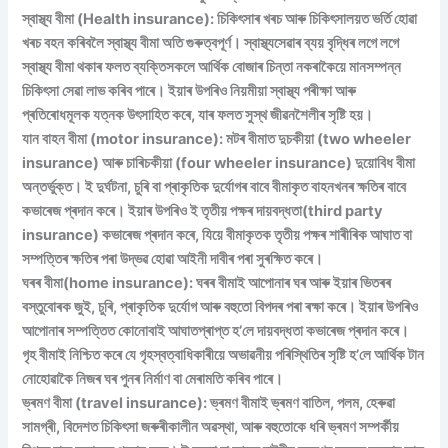
স্বাস্থ্য বীমা (Health insurance): চিকিৎসাৰ খৰচ আৰু চিকিৎসালয়ত ভৰ্তি হোৱা
খৰচ বহন কৰিবলৈ স্বাস্থ্য বীমা অতি গুৰুত্বপূৰ্ণ। স্বাস্থ্যসেৱাৰ ব্যয় বৃদ্ধিৰ লগে লগে
স্বাস্থ্য বীমা থকাৰ ফলত ব্যক্তিসকলে আৰ্থিক বোজাৰ চিন্তা নকৰাকৈয়ে মানসম্পন্ন
চিকিৎসা সেৱা লাভ কৰিব পাৰে। ইয়াৰ উপৰিও নিয়মীয়া স্বাস্থ্য পৰীক্ষা আৰু
প্ৰতিৰোধমূলক যত্নক উৎসাহিত কৰে, যাৰ ফলত সুস্থ জীৱনশৈলীৰ সৃষ্টি হয়।
যান বাহন বীমা (motor insurance): মটৰ বীমাত দুচকীয়া (two wheeler
insurance) আৰু চাৰিচকীয়া (four wheeler insurance) দুয়োবিধ বীমা
অন্তৰ্ভুক্ত। ই দুৰ্ঘটনা, চুৰি বা প্ৰাকৃতিক দুৰ্যোগৰ বাবে বীমাকৃত বাহনখনৰ ক্ষতিৰ বাবে
কভাৰেজ প্ৰদান কৰে। ইয়াৰ উপৰিও ই তৃতীয় পক্ষৰ দায়বদ্ধতা(third party
insurance) কভাৰেজ প্ৰদান কৰে, যিয়ে বীমাকৃতক তৃতীয় পক্ষৰ শাৰীৰিক আঘাত বা
সম্পত্তিৰ ক্ষতিৰ পৰা উদ্ভৱ হোৱা আইনী দাবীৰ পৰা সুৰক্ষিত কৰে।
ঘৰৰ বীমা(home insurance): ঘৰৰ বীমাই আপোনাৰ ঘৰ আৰু ইয়াৰ ভিতৰৰ
বস্তুবোৰক জুই, চুৰি, প্ৰাকৃতিক দুৰ্যোগ আৰু বহুতো বিপদৰ পৰা ৰক্ষা কৰে। ইয়াৰ উপৰিও
আপোনাৰ সম্পত্তিত কোনোবাই আঘাতপ্ৰাপ্ত হ’লে দায়বদ্ধতা কভাৰেজ প্ৰদান কৰে।
গৃহ বীমাই নিশ্চিত কৰে যে গৃহস্বত্বাধিকাৰীয়ে অভাৱনীয় পৰিস্থিতিৰ সৃষ্টি হ’লে আৰ্থিক টান
নোহোৱাকৈ নিজৰ ঘৰ পুনৰ নিৰ্মাণ বা মেৰামতি কৰিব পাৰে।
ভ্ৰমণ বীমা (travel insurance): ভ্ৰমণ বীমাই ভ্ৰমণ বাতিল, পলম, হেৰুৱা
সামগ্ৰী, বিদেশত চিকিৎসা জৰুৰীকালীন অৱস্থা, আৰু বহুতোকে ধৰি ভ্ৰমণ সম্পৰ্কীয়