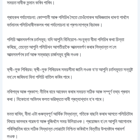
সময়ত দাবীক সন্মান কৰিব পাৰিব।
গ্ৰাহকৰ পৰ্যালোচনা: কোম্পানী আৰু পলিচিৰ সৈতে তেওঁলোকৰ অভিজ্ঞতাৰ ধাৰণা পাবলৈ
বৰ্তমানৰ পলিচিধাৰীসকলৰ পৰা পৰ্যালোচনা বা প্ৰশংসাপত্ৰ বিচাৰক।
পলিচি আত্মসমৰ্পণৰ চৰ্তসমূহ: যদি আপুনি বিনিয়োগ-সংযুক্ত বীমা পলিচিৰ কথা চিন্তা
কৰিছে, তেন্তে আপুনি পলিচিখন আগতীয়াকৈ আত্মসমৰ্পণ কৰাৰ সিদ্ধান্ত ল’লে
আত্মসমৰ্পণৰ চৰ্ত আৰু সম্ভাৱ্য চাৰ্জসমূহ বুজি লওক।
ফ্ৰী-লুক পিৰিয়ড: ফ্ৰী-লুক পিৰিয়ডৰ সময়সীমা জানি লওক য’ত আপুনি চৰ্তসমূহত সন্তুষ্ট
নহ’লে জৰিমনা বিনা পলিচি বাতিল কৰিব পাৰে।
নথিপত্ৰ আৰু প্ৰকাশ: নীতিৰ বাবে আবেদন কৰাৰ সময়ত সঠিক আৰু সম্পূৰ্ণ তথ্য প্ৰদান
কৰা। যিকোনো অমিলৰ ফলত ভৱিষ্যতে দাবী প্ৰত্যাখ্যান হ’ব পাৰে।
মনত ৰাখিব, বীমা এটা গুৰুত্বপূৰ্ণ আৰ্থিক সিদ্ধান্ত, গতিকে বাছনি কৰাৰ আগতে পলিচিটোৰ
বিষয়ে ভালদৰে গৱেষণা আৰু বুজিবলৈ সময় উলিয়াওক। প্ৰয়োজন হ’লে আপুনি আপোনাৰ
পৰিস্থিতিৰ বাবে সঠিক সিদ্ধান্ত লোৱাটো নিশ্চিত কৰিবলৈ বিত্তীয় উপদেষ্টাৰ পৰামৰ্শ
লওক।