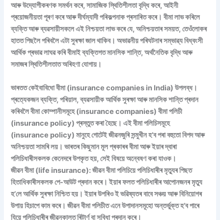
আৰু উদ্যোগীকৰণক সমৰ্থন কৰে, সামাজিক স্থিতিশীলতা বৃদ্ধি কৰে, আইনী
প্ৰয়োজনীয়তা পূৰণ কৰে আৰু দীৰ্ঘম্যাদী পৰিকল্পনাক প্ৰসাৰিত কৰে। বীমা লাভ কৰিলে
ব্যক্তি আৰু ব্যৱসায়ীসকলে এই নিশ্চয়তা লাভ কৰে যে, অনিশ্চয়তাৰ সময়ত, তেওঁলোকৰ
হাতত পিছলৈ পৰিবলৈ এটা সুৰক্ষা জাল থাকিব। অভাৱনীয় পৰিঘটনাৰ সম্ভাৱ্য বিধ্বংসী
আৰ্থিক প্ৰভাৱ লাঘৱ কৰি বীমাই ব্যক্তিগত মানসিক শান্তি, অৰ্থনৈতিক বৃদ্ধি আৰু
সমাজৰ স্থিতিশীলতাত অৰিহণা যোগায়।
ভাৰতত কেইবাবিধো বীমা (insurance companies in India) উপলব্ধ।
প্ৰত্যেকজন ব্যক্তি, পৰিয়াল, ব্যৱসায়ীক আৰ্থিক সুৰক্ষা আৰু মানসিক শান্তি প্ৰদান
কৰিবলৈ বীমা কোম্পানীসমূহে (insurance companies) বীমা পলিচী
(insurance policy) প্ৰস্তুত কৰা হৈছে। এই বীমা পলিচিসমূহে
(insurance policy) মানুহে গোটেই জীৱনজুৰি সন্মুখীন হ’ব পৰা বহুতো বিপদ আৰু
অনিশ্চয়তা সামৰি লয়। ভাৰতৰ কিছুমান মূল প্ৰকাৰৰ বীমা আৰু ইয়াৰ দ্বাৰা
পলিচিধাৰীসকলক কেনেদৰে উপকৃত হয়, সেই বিষয়ে অন্বেষণ কৰা যাওক।
জীৱন বীমা (life insurance): জীৱন বীমা পলিচিয়ে পলিচিধাৰীৰ মৃত্যুৰ পিছত
হিতাধিকাৰীসকলক পে-আউট প্ৰদান কৰে। ইয়াৰ ফলত পলিচিধাৰীৰ আপোনজনৰ মৃত্যু
হ’লে আৰ্থিক সুৰক্ষা নিশ্চিত হয়। ইয়াৰ উপৰিও ই ভৱিষ্যতৰ বাবে সঞ্চয় আৰু বিনিয়োগৰ
উপায় হিচাপে কাম কৰে। জীৱন বীমা পলিচীত এনে উপাদানসমূহো অন্তৰ্ভুক্ত হ’ব পাৰে
যিয়ে পলিচিধাৰীৰ জীৱনকালত ৰিটাৰ্ণ বা সুবিধা প্ৰদান কৰে।