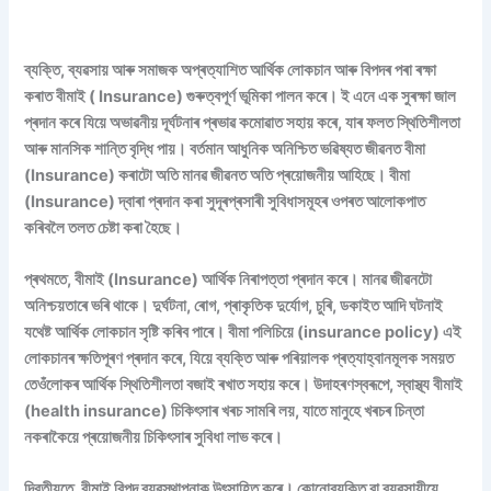
ব্যক্তি, ব্যৱসায় আৰু সমাজক অপ্ৰত্যাশিত আৰ্থিক লোকচান আৰু বিপদৰ পৰা ৰক্ষা
কৰাত বীমাই ( Insurance) গুৰুত্বপূৰ্ণ ভূমিকা পালন কৰে। ই এনে এক সুৰক্ষা জাল
প্ৰদান কৰে যিয়ে অভাৱনীয় দূৰ্ঘটনাৰ প্ৰভাৱ কমোৱাত সহায় কৰে, যাৰ ফলত স্থিতিশীলতা
আৰু মানসিক শান্তি বৃদ্ধি পায়। বৰ্তমান আধুনিক অনিশ্চিত ভৱিষ্যত জীৱনত বীমা
(Insurance) কৰাটো অতি মানৱ জীৱনত অতি প্ৰয়োজনীয় আহিছে। বীমা
(Insurance) দ্বাৰা প্ৰদান কৰা সুদূৰপ্ৰসাৰী সুবিধাসমূহৰ ওপৰত আলোকপাত
কৰিবলৈ তলত চেষ্টা কৰা হৈছে।
প্ৰথমতে, বীমাই (Insurance) আৰ্থিক নিৰাপত্তা প্ৰদান কৰে। মানৱ জীৱনটো
অনিশ্চয়তাৰে ভৰি থাকে। দুৰ্ঘটনা, ৰোগ, প্ৰাকৃতিক দুৰ্যোগ, চুৰি, ডকাইত আদি ঘটনাই
যথেষ্ট আৰ্থিক লোকচান সৃষ্টি কৰিব পাৰে। বীমা পলিচিয়ে (insurance policy) এই
লোকচানৰ ক্ষতিপূৰণ প্ৰদান কৰে, যিয়ে ব্যক্তি আৰু পৰিয়ালক প্ৰত্যাহ্বানমূলক সময়ত
তেওঁলোকৰ আৰ্থিক স্থিতিশীলতা বজাই ৰখাত সহায় কৰে। উদাহৰণস্বৰূপে, স্বাস্থ্য বীমাই
(health insurance) চিকিৎসাৰ খৰচ সামৰি লয়, যাতে মানুহে খৰচৰ চিন্তা
নকৰাকৈয়ে প্ৰয়োজনীয় চিকিৎসাৰ সুবিধা লাভ কৰে।
দ্বিতীয়তে, বীমাই বিপদ ব্যৱস্থাপনাক উৎসাহিত কৰে। কোনোব্যক্তি বা ব্যৱসায়ীয়ে