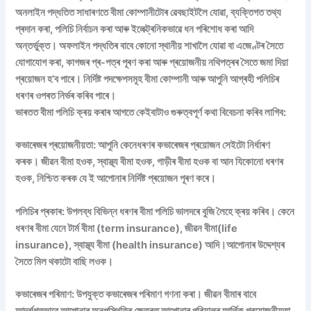
অনলাইন পদ্ধতিত সাধাৰণতে বীমা কোম্পানীটোৰ ৱেবছাইটলৈ যোৱা, ব্যক্তিগত তথ্য
প্ৰদান কৰা, পলিচি নিৰ্বাচন কৰা আৰু ইলেক্ট্ৰনিকভাৱে ধন পৰিশোধ কৰা আদি
অন্তৰ্ভুক্ত। অফলাইন পদ্ধতিৰ বাবে কোনো স্থানীয় শাখালৈ যোৱা বা এজেণ্টৰ সৈতে
যোগাযোগ কৰা, কাগজৰ প্ৰ-পত্ৰ পূৰণ কৰা আৰু প্ৰয়োজনীয় নথিপত্ৰৰ সৈতে জমা দিয়া
প্ৰয়োজন হ’ব পাৰে। নিৰ্দিষ্ট পদক্ষেপসমূহ বীমা কোম্পানী আৰু আপুনি আগ্ৰহী পলিচিৰ
ধৰণৰ ওপৰত নিৰ্ভৰ কৰিব পাৰে।
ভাৰতত বীমা পলিচি ক্ৰয় কৰাৰ আগতে কেইবাটাও গুৰুত্বপূৰ্ণ কথা বিবেচনা কৰিব লাগিব:
কভাৰেজৰ প্ৰয়োজনীয়তা: আপুনি কেনেধৰণৰ কভাৰেজৰ প্ৰয়োজন সেইটো নিৰ্ধাৰণ
কৰক। জীৱন বীমা হওক, স্বাস্থ্য বীমা হওক, গাড়ীৰ বীমা হওক বা আন যিকোনো ধৰণৰ
হওক, নিশ্চিত কৰক যে ই আপোনাৰ নিৰ্দিষ্ট প্ৰয়োজন পূৰণ কৰে।
পলিচিৰ প্ৰকাৰ: উপলব্ধ বিভিন্ন ধৰণৰ বীমা পলিচি ভালদৰে বুজি লৈহে ক্ৰয় কৰিব। কেনে
ধৰণৰ বীমা যেনে টাৰ্ম বীমা (term insurance), জীৱন বীমা(life
insurance), স্বাস্থ্য বীমা (health insurance) আদি।আপোনাৰ উদ্দেশ্যৰ
সৈতে মিল থকাটো বাছি লওক।
কভাৰেজৰ পৰিমাণ: উপযুক্ত কভাৰেজৰ পৰিমাণ গণনা কৰা। জীৱন বীমাৰ বাবে
আদৰ্শগতভাৱে আপোনাৰ অনুপস্থিতিৰ ক্ষেত্ৰত আপোনাৰ পৰিয়ালৰ আৰ্থিক প্ৰয়োজনীয়তা