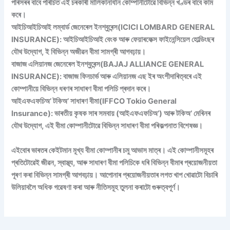
পৰিসৰৰ বাবে পৰিচিত এই চৰকাৰী মালিকানাধীন কোম্পানীটোৱে বিভিন্ন খণ্ডৰ বাবে কাম
কৰে।
আইচিআইচিআই লম্বাৰ্ড জেনেৰেল ইনশ্বুৰেন্স(ICICI LOMBARD GENERAL
INSURANCE): আইচিআইচিআই বেংক আৰু ফেয়াৰফেক্স ফাইনেন্সিয়েল হোল্ডিংছৰ
যৌথ উদ্যোগ, ই বিভিন্ন অজীৱন বীমা সামগ্ৰী আগবঢ়ায়।
বাজাজ এলিয়ানজ জেনেৰেল ইনশ্বুৰেন্স(BAJAJ ALLIANCE GENERAL
INSURANCE): বাজাজ ফিনচাৰ্ভ আৰু এলিয়ানজ এছ ইৰ অংশীদাৰিত্বৰে এই
কোম্পানীয়ে বিভিন্ন ধৰণৰ সাধাৰণ বীমা পলিচি প্ৰদান কৰে।
আইএফএফচিঅ’ টকিঅ’ সাধাৰণ বীমা(IFFCO Tokio General
Insurance): ভাৰতীয় কৃষক সাৰ সমবায় (আইএফএফচিঅ’) আৰু টকিঅ’ মেৰিনৰ
যৌথ উদ্যোগ, এই বীমা কোম্পানীটোৱে বিভিন্ন সাধাৰণ বীমা পৰিকল্পনাত বিশেষজ্ঞ।
এইবোৰ ভাৰতৰ কেইটমান মূখ্য বীমা কোম্পানীৰ চমু আভাস মাত্ৰ। এই কোম্পানীসমূহৰ
প্ৰতিটোৱেই জীৱন, স্বাস্থ্য, আৰু সাধাৰণ বীমা পলিচিকে ধৰি বিভিন্ন বীমাৰ প্ৰয়োজনীয়তা
পূৰণ কৰা বিভিন্ন সামগ্ৰী আগবঢ়ায়। আপোনাৰ প্ৰয়োজনীয়তাৰ লগত খাপ খোৱাটো বিচাৰি
উলিয়াবলৈ অধিক গৱেষণা কৰা আৰু নীতিসমূহ তুলনা কৰাটো গুৰুত্বপূৰ্ণ।